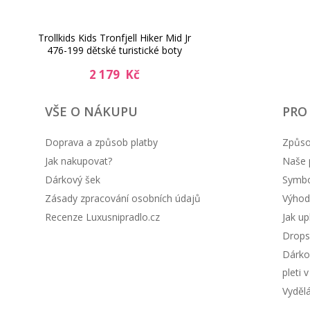
Trollkids Kids Tronfjell Hiker Mid Jr
476-199 dětské turistické boty
2 179 Kč
VŠE O NÁKUPU
PRO
Doprava a způsob platby
Způso
Jak nakupovat?
Naše 
Dárkový šek
Symbol
Zásady zpracování osobních údajů
Výhod
Recenze Luxusnipradlo.cz
Jak up
Drops
Dárko
pleti 
Vyděl