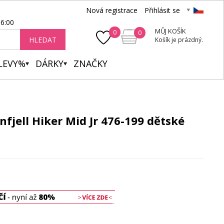
Nová registrace
Přihlásit se
16:00
MŮJ KOŠÍK
0
0
HLEDAT
Košík je prázdný.
LEVY%
DÁRKY
ZNAČKY
onfjell Hiker Mid Jr 476-199 dětské