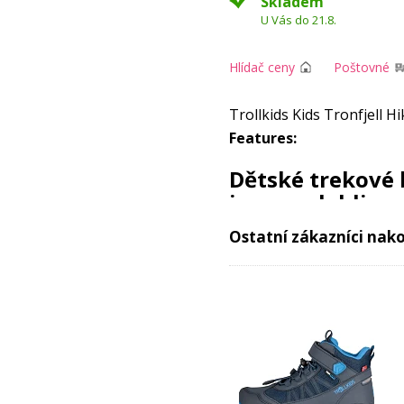
Skladem
U Vás do 21.8.
Hlídač ceny
Poštovné
Trollkids Kids Tronfjell Hi
Features:
Dětské trekové b
jsou spolehlivo
dobrodružství
Ostatní zákazníci nako
Objevte pohodlí a styl v
d
ideální pro každodenní i 
síťovaný a gumový
svrše
před nepřízní počasí. Dík
výjimečné pohodlí při noš
Dětská vysoká outdooro