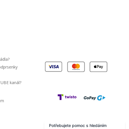
stů
ginalitu
na suchý zip
EAN čárové kódy zboží jsou:
rádla?
podprsenky
TUBE kanál?
am