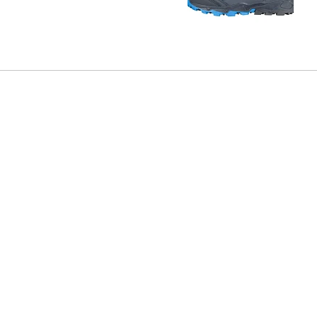
oblasti prstů, které chrán
Šněrování
se zapínáním 
Díky
sportovnímu desig
Trollkids
nejen očekávání 
2 069 Kč
že jejich děti používají o
turistickou obuv Trollki
nebo na výletě do lesa.
Hlavní vlastnosti dět
pohodlné
sportovní design
voděodolné
pro použití v nepříz
svršek z nepromokavé
gumová podrážka
děti si v této obuvi 
mezipodešev z pěny 