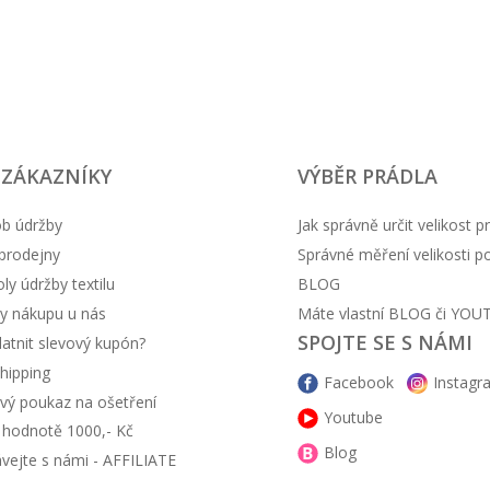
textilní podšívka
zpevnění v oblasti pr
logo Trollkids pro ori
šněrování a zapínání 
 ZÁKAZNÍKY
VÝBĚR PRÁDLA
b údržby
Jak správně určit velikost p
prodejny
Správné měření velikosti 
y údržby textilu
BLOG
y nákupu u nás
Máte vlastní BLOG či YOU
SPOJTE SE S NÁMI
latnit slevový kupón?
hipping
Facebook
Instagr
vý poukaz na ošetření
Youtube
v hodnotě 1000,- Kč
Blog
ávejte s námi - AFFILIATE