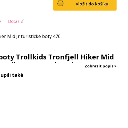
Vložit do košíku
Dotaz
ker Mid Jr turistické boty 476
oty Trollkids Tronfjell Hiker Mid
u volbou pro venkovní
Zobrazit popis >
upili také
ětských
outdoorových trekových botách
Trollkids
-
outdoorové aktivity. Voděodolný polyuretanový,
k
a gumová
podrážka
poskytují odolnost a ochranu
y
lehké pěně EVA a síťované podrážce
a botám nabízí
ení.
vá obuv Trollkids
je navíc vybavena výztuhami v