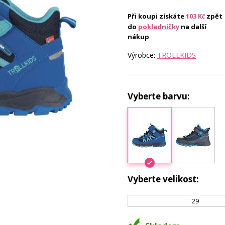
Při koupi získáte
zpět
103
Kč
do
pokladničky
na další
nákup
Výrobce:
TROLLKIDS
Vyberte barvu:
Vyberte velikost:
29