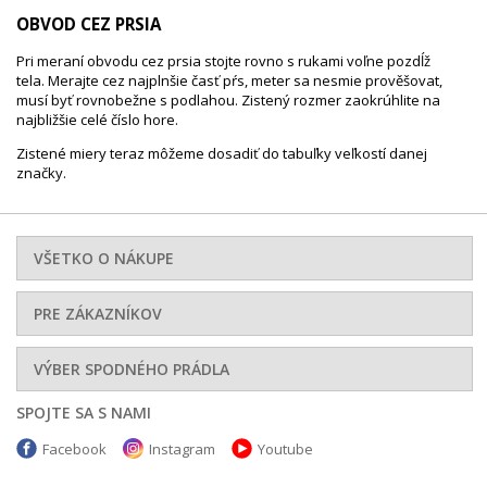
OBVOD CEZ PRSIA
Pri meraní obvodu cez prsia stojte rovno s rukami voľne pozdĺž
tela. Merajte cez najplnšie časť pŕs, meter sa nesmie prověšovat,
musí byť rovnobežne s podlahou. Zistený rozmer zaokrúhlite na
najbližšie celé číslo hore.
Zistené miery teraz môžeme dosadiť do tabuľky veľkostí danej
značky.
VŠETKO O NÁKUPE
PRE ZÁKAZNÍKOV
VÝBER SPODNÉHO PRÁDLA
SPOJTE SA S NAMI
Facebook
Instagram
Youtube