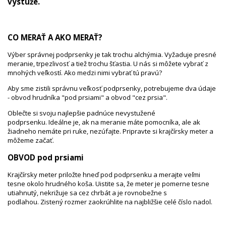
výstuže.
CO MERAŤ A AKO MERAŤ?
Výber správnej podprsenky je tak trochu alchýmia. Vyžaduje presné
meranie, trpezlivosť a tiež trochu šťastia. U nás si môžete vybrať z
mnohých veľkostí. Ako medzi nimi vybrať tú pravú?
Aby sme zistili správnu veľkosť podprsenky, potrebujeme dva údaje
- obvod hrudníka "pod prsiami" a obvod "cez prsia".
Oblečte si svoju najlepšie padnúce nevystužené
podprsenku. Ideálne je, ak na meranie máte pomocníka, ale ak
žiadneho nemáte pri ruke, nezúfajte. Pripravte si krajčírsky meter a
môžeme začať.
OBVOD pod prsiami
Krajčírsky meter priložte hneď pod podprsenku a merajte veľmi
tesne okolo hrudného koša. Uistite sa, že meter je pomerne tesne
utiahnutý, nekrižuje sa cez chrbát a je rovnobežne s
podlahou. Zistený rozmer zaokrúhlite na najbližšie celé číslo nadol.