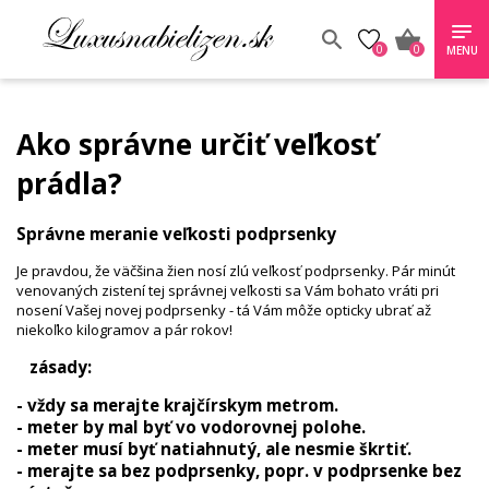
0
0
MENU
Ako správne určiť veľkosť
prádla?
Správne meranie veľkosti podprsenky
Je pravdou, že väčšina žien nosí zlú veľkosť podprsenky. Pár minút
venovaných zistení tej správnej veľkosti sa Vám bohato vráti pri
nosení Vašej novej podprsenky - tá Vám môže opticky ubrať až
niekoľko kilogramov a pár rokov!
zásady:
- vždy sa merajte krajčírskym metrom.
- meter by mal byť vo vodorovnej polohe.
- meter musí byť natiahnutý, ale nesmie škrtiť.
- merajte sa bez podprsenky, popr. v podprsenke bez