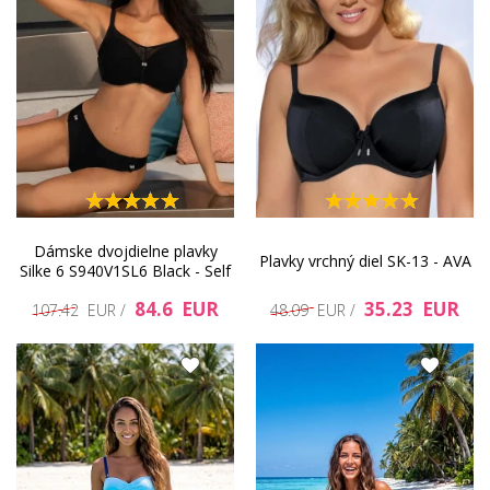
Dámske dvojdielne plavky
Plavky vrchný diel SK-13 - AVA
Silke 6 S940V1SL6 Black - Self
84.6 EUR
35.23 EUR
107.42 EUR /
48.09 EUR /