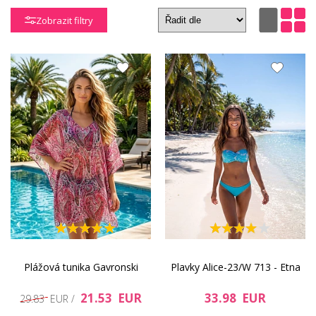
Zobrazit filtry
Plážová tunika Gavronski
Plavky Alice-23/W 713 - Etna
21.53 EUR
33.98 EUR
29.83 EUR /