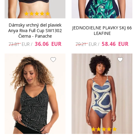
Dámsky vrchný diel plaviek
JEDNODIELNE PLAVKY SKJ 66
Anya Riva Full Cup SW1302
LEAFINE
Čierna - Panache
36.06 EUR
58.46 EUR
73.81 EUR /
79.21 EUR /