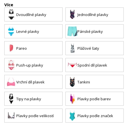
Více
Plavky podľa
Plavky podľa
Tipy na plavky
farieb
veľkostí
Dvoudílné plavky
Jednodílné plavky
Plavky podľa
Levné plavky
Pánské plavky
značiek
Pareo
Plážové šaty
Push-up plavky
Spodní díl plavek
Vrchní díl plavek
Tankini
Tipy na plavky
Plavky podle barev
Plavky podle velikostí
Plavky podle značek