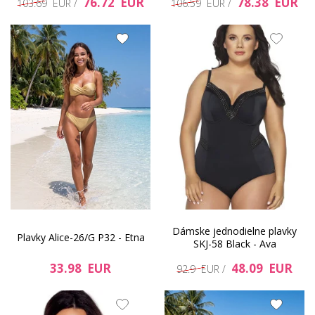
76.72 EUR
78.38 EUR
103.69 EUR /
106.59 EUR /
Dámske jednodielne plavky
Plavky Alice-26/G P32 - Etna
SKJ-58 Black - Ava
33.98 EUR
48.09 EUR
92.9 EUR /