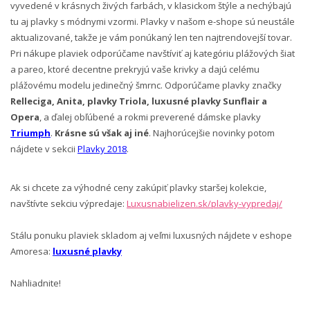
vyvedené v krásnych živých farbách, v klasickom štýle a nechýbajú
tu aj plavky s módnymi vzormi.
Plavky v našom e-shope sú neustále
aktualizované, takže je vám ponúkaný len ten najtrendovejší tovar.
Pri nákupe plaviek odporúčame navštíviť aj kategóriu plážových šiat
a pareo, ktoré decentne prekryjú vaše krivky a dajú celému
plážovému modelu jedinečný šmrnc.
Odporúčame plavky značky
Relleciga, Anita, plavky Triola, luxusné plavky Sunflair a
Opera
, a ďalej obľúbené a rokmi preverené dámske plavky
Triumph
.
Krásne sú však aj iné
.
Najhorúcejšie novinky potom
nájdete v sekcii
Plavky 2018
.
Ak si chcete za výhodné ceny zakúpiť plavky staršej kolekcie,
navštívte sekciu výpredaje:
Luxusnabielizen.sk/plavky-vypredaj/
Stálu ponuku plaviek skladom aj veľmi luxusných nájdete v eshope
Amoresa:
luxusné plavky
Nahliadnite!