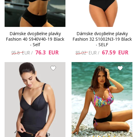
Dámske dvojdielne plavky
Dámske dvojdielne plavky
Fashion 40 S940V40-19 Black
Fashion 32 S1002N3-19 Black
- Self
- SELF
76.3 EUR
67.59 EUR
95.8 EUR /
85.02 EUR /