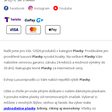
Facebook
Instagram
Youtube
Našli jsme pro Vás 12026 produktů v kategorii
Plavky
. Prodáváme jen
prověřené luxusní
Plavky
vysoké kvality. Na veškeré
Plavky
Vám
nabízíme cenovou garanci, záruku 24 měsíců a možnost výměny do
30 dnů. Nakupujte levné
Plavky
za internetové ceny.
Eshop Luxusnipradlo.cz Vám nabízí největší výběr
Plavky
.
Užite si chvíle pri vode plnými dúškami s našimi dámskymi plavkami.
V ponuke máme plavky od renomovaných značiek.
Vyberať si
môžete z mnohých štýlov, strihov aj farieb.
Na výber máte
jednodielne plavky
,
bikiny, rikiny aj monokiny
.
Všetky sú