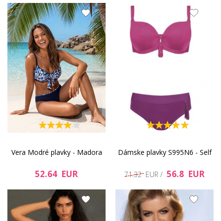
Vera Modré plavky - Madora
Dámske plavky S995N6 - Self
52.64 EUR
56.8 EUR
71.32 EUR /