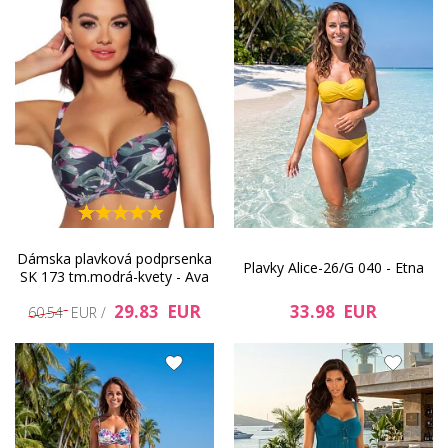
Dámska plavková podprsenka
Plavky Alice-26/G 040 - Etna
SK 173 tm.modrá-kvety - Ava
29.83 EUR
33.98 EUR
60.54 EUR /