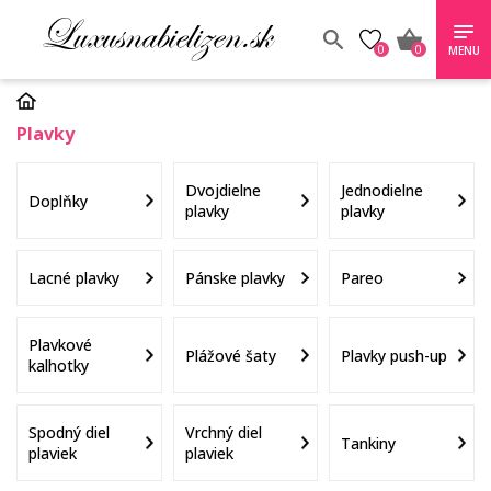
0
0
MENU
Plavky
Dvojdielne
Jednodielne
Doplňky
plavky
plavky
Lacné plavky
Pánske plavky
Pareo
Plavkové
Plážové šaty
Plavky push-up
kalhotky
Spodný diel
Vrchný diel
Tankiny
plaviek
plaviek