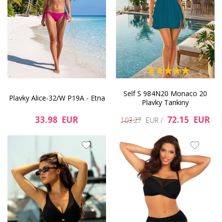
Self S 984N20 Monaco 20
Plavky Alice-32/W P19A - Etna
Plavky Tankiny
33.98 EUR
72.15 EUR
103.27 EUR /