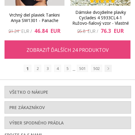
Dámske dvojdielne plavky
Vrchný diel plaviek Tankini
Cyclades 4 S933CL4-1
Anya SW1301 - Panache
Ružovo-fialový vzor - Vlastné
46.84 EUR
76.3 EUR
91.24 EUR /
95.8 EUR /
ZOBRAZIŤ ĎALŠÍCH 24 PRODUKTOV
1
2
3
4
5
501
502
...
Nasledujúci
VŠETKO O NÁKUPE
PRE ZÁKAZNÍKOV
VÝBER SPODNÉHO PRÁDLA
SPOJTE SA S NAMI