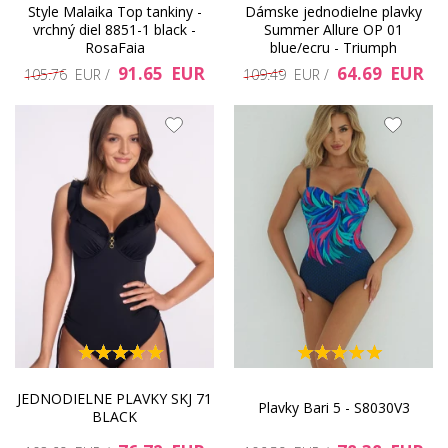
Style Malaika Top tankiny -
Dámske jednodielne plavky
vrchný diel 8851-1 black -
Summer Allure OP 01
RosaFaia
blue/ecru - Triumph
91.65 EUR
64.69 EUR
105.76 EUR /
109.49 EUR /
JEDNODIELNE PLAVKY SKJ 71
Plavky Bari 5 - S8030V3
BLACK