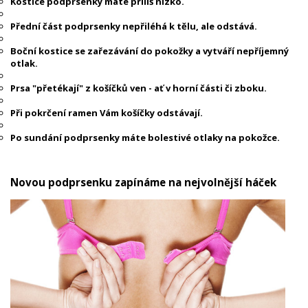
Kostice podprsenky máte příliš nízko.
Přední část podprsenky nepřiléhá k tělu, ale odstává.
Boční kostice se zařezávání do pokožky a vytváří nepříjemný
otlak.
Prsa "přetékají" z košíčků ven - ať v horní části či zboku.
Při pokrčení ramen Vám košíčky odstávají.
Po sundání podprsenky máte bolestivé otlaky na pokožce.
Novou podprsenku zapínáme na nejvolnější háček