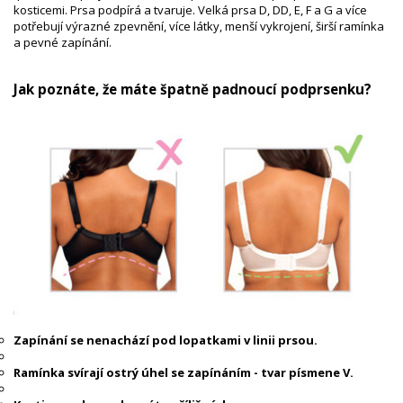
kosticemi. Prsa podpírá a tvaruje. Velká prsa D, DD, E, F a G a více
potřebují výrazné zpevnění, více látky, menší vykrojení, širší ramínka
a pevné zapínání.
Jak poznáte, že máte špatně padnoucí podprsenku?
Zapínání se nenachází pod lopatkami v linii prsou.
Ramínka svírají ostrý úhel se zapínáním - tvar písmene V.