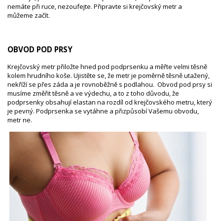
nemáte při ruce, nezoufejte. Připravte si krejčovský metr a
můžeme začít.
OBVOD POD PRSY
Krejčovský metr přiložte hned pod podprsenku a měřte velmi těsně
kolem hrudního koše. Ujistěte se, že metr je poměrně těsně utažený,
nekříží se přes záda a je rovnoběžně s podlahou. Obvod pod prsy si
musíme změřit těsně a ve výdechu, a to z toho důvodu, že
podprsenky obsahují elastan na rozdíl od krejčovského metru, který
je pevný. Podprsenka se vytáhne a přizpůsobí Vašemu obvodu,
metr ne.