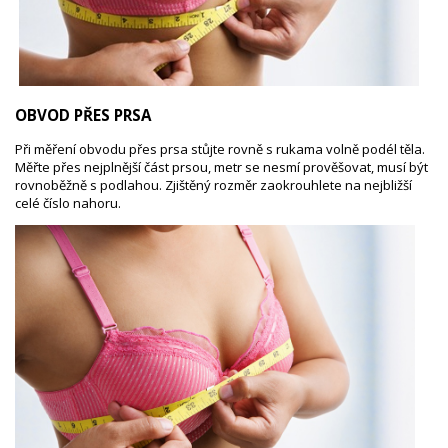
OBVOD PŘES PRSA
Při měření obvodu přes prsa stůjte rovně s rukama volně podél těla.
Měřte přes nejplnější část prsou, metr se nesmí prověšovat, musí být
rovnoběžně s podlahou. Zjištěný rozměr zaokrouhlete na nejbližší
celé číslo nahoru.