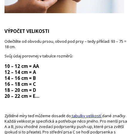
VÝPOČET VELIKOSTI
Odečtěte od obvodu prsou, obvod pod prsy – tedy příklad: 93 – 75 =
18 cm.
Svůj údaj porovnej v tabulce rozměrů:
10 – 12 cm = AA
12 – 14 cm = A
14 – 16 cm = B
16 – 18 cm = C
18 – 20 cm = D
20 – 22 cm = E…
Zjištěné míry teď můžeme dosadit do
tabulky velikostí
dané značky.
Každá velikost je specifická a potřebuje něco jiného. Pro menší prsa
A a B, jsou vhodné zvedací podprsenky push-up, které prsa zvětší
(pokud si to přejete). Pro střední prsa C se hodí podprsenka s