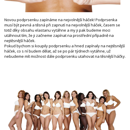
Novou podprsenku zapínáme na nejvolnější háček! Podprsenka
musí být pevná a těsná při zapnutí na nejvolnější háček, časem se
totiž díky obsahu elastanu vytáhne a my ji pak budeme moci
utáhnout tím, že ji začneme zapínat na prostřední případně na
nejtěsnější háček.
Pokud bychom si koupily podprsenku a hned zapínaly na nejtěsnější
háček, co s ní budem dělat, až se po pár týdnech vytáhne, už
nebudeme mít možnost dále podprsenku utahovat na těsnější háčky.