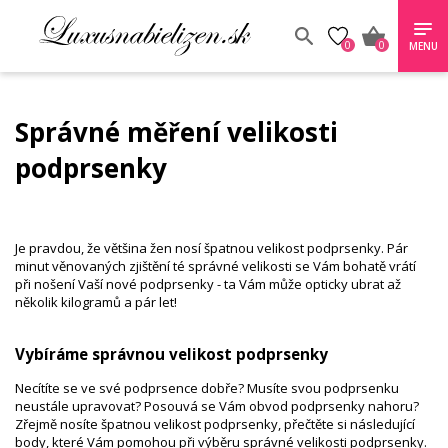
0
0
MENU
Správné měření velikosti
podprsenky
Je pravdou, že většina žen nosí špatnou velikost podprsenky. Pár
minut věnovaných zjištění té správné velikosti se Vám bohatě vrátí
při nošení Vaší nové podprsenky - ta Vám může opticky ubrat až
několik kilogramů a pár let!
Vybíráme správnou velikost podprsenky
Necítíte se ve své podprsence dobře? Musíte svou podprsenku
neustále upravovat? Posouvá se Vám obvod podprsenky nahoru?
Zřejmě nosíte špatnou velikost podprsenky, přečtěte si následující
body, které Vám pomohou při výběru správné velikosti podprsenky.