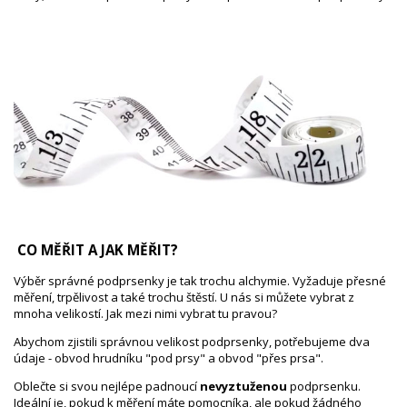
CO MĚŘIT A JAK MĚŘIT?
Výběr správné podprsenky je tak trochu alchymie. Vyžaduje přesné
měření, trpělivost a také trochu štěstí. U nás si můžete vybrat z
mnoha velikostí. Jak mezi nimi vybrat tu pravou?
Abychom zjistili správnou velikost podprsenky, potřebujeme dva
údaje - obvod hrudníku "pod prsy" a obvod "přes prsa".
Oblečte si svou nejlépe padnoucí
nevyztuženou
podprsenku.
Ideální je, pokud k měření máte pomocníka, ale pokud žádného