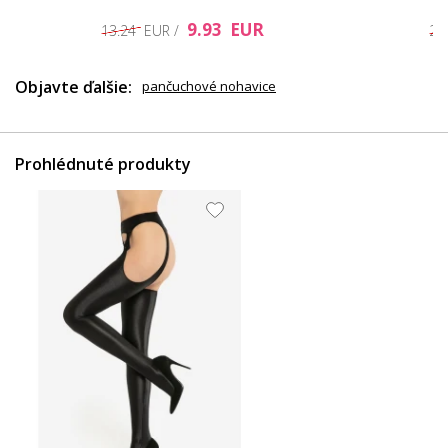
9.93 EUR
13.24 EUR /
26
Objavte ďalšie:
pančuchové nohavice
Prohlédnuté produkty