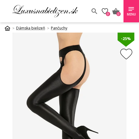
0
0
MENU
Dámska bielizeň
Pančuchy
-25%