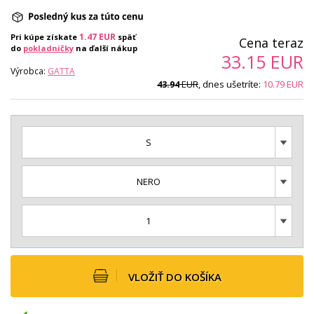
1.47
EUR
Pri kúpe získate
späť
Cena teraz
do
pokladničky
na ďalší nákup
33.15
EUR
Výrobca:
GATTA
EUR
, dnes ušetríte:
10.79
EUR
43.94
S
NERO
1
VLOŽIŤ DO KOŠÍKA