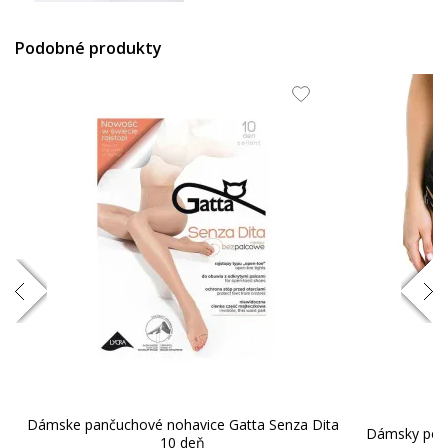
32.74 EUR
Podobné produkty
Dámske pančuchové nohavice Gatta Senza Dita
Dámsky pod
10 deň