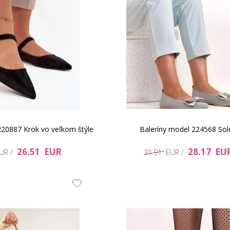
220887 Krok vo veľkom štýle
Baleríny model 224568 Sol
26.51 EUR
28.17 EU
EUR /
31.91 EUR /