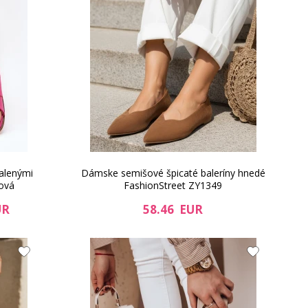
halenými
Dámske semišové špicaté baleríny hnedé
ová
FashionStreet ZY1349
UR
58.46 EUR