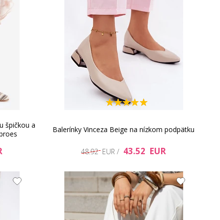
u špičkou a
Balerínky Vinceza Beige na nízkom podpätku
broes
R
43.52 EUR
48.92 EUR /