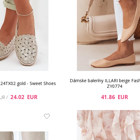
Dámske baleríny ILLARI beige Fas
 24TX02 gold - Sweet Shoes
ZY0774
24.02 EUR
41.86 EUR
EUR /