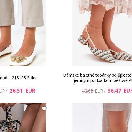
Dámske baletné topánky so špicato
 model 218163 Solea
jemným podpätkom béžové A
26.51 EUR
36.47 EU
EUR /
40.62 EUR /