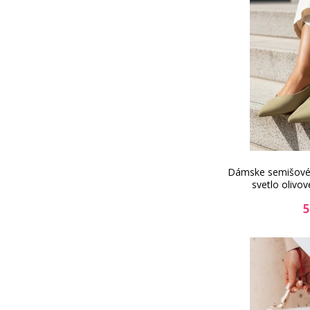
Dámske semišové b
svetlo olivo
5