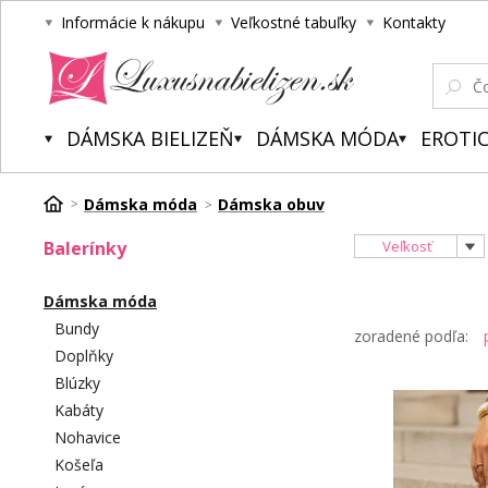
Informácie k nákupu
Veľkostné tabuľky
Kontakty
Luxusnabielizen.sk
DÁMSKA BIELIZEŇ
DÁMSKA MÓDA
EROTIC
Dámska móda
Dámska obuv
Balerínky
Veľkosť
Dámska móda
Bundy
zoradené podľa:
Doplňky
Blúzky
Kabáty
Nohavice
Košeľa