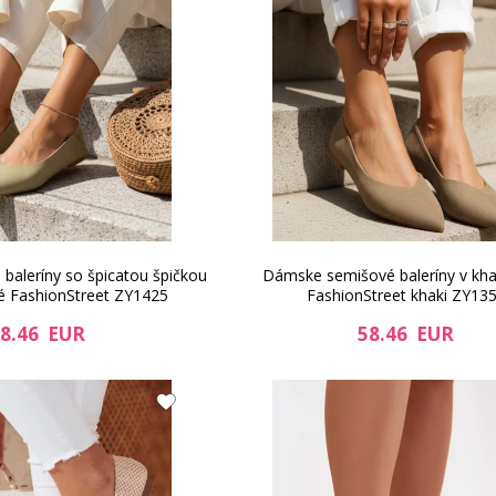
aleríny so špicatou špičkou
Dámske semišové baleríny v kha
vé FashionStreet ZY1425
FashionStreet khaki ZY13
8.46 EUR
58.46 EUR