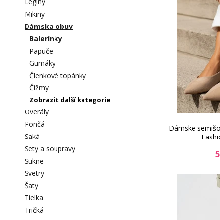
Legíny
Mikiny
Dámska obuv
Balerínky
Papuče
Gumáky
Členkové topánky
Čižmy
Zobrazit další kategorie
Overály
Pončá
Dámske semišov
Saká
Fashi
Sety a soupravy
5
Sukne
Svetry
Šaty
Tielka
Tričká