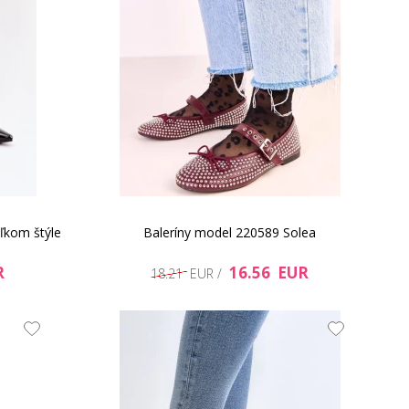
ľkom štýle
Baleríny model 220589 Solea
R
16.56 EUR
18.21 EUR /