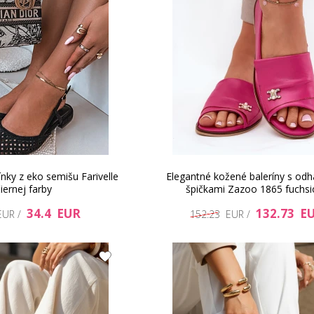
ínky z eko semišu Farivelle
Elegantné kožené baleríny s od
iernej farby
špičkami Zazoo 1865 fuchsi
34.4 EUR
132.73 E
EUR /
152.23 EUR /