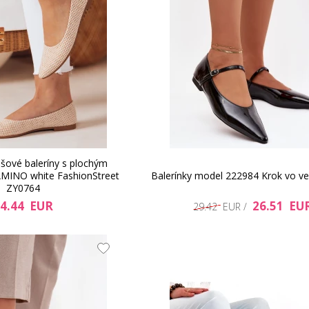
ové baleríny s plochým
INO white FashionStreet
Balerínky model 222984 Krok vo ve
ZY0764
4.44 EUR
26.51 EU
29.42 EUR /