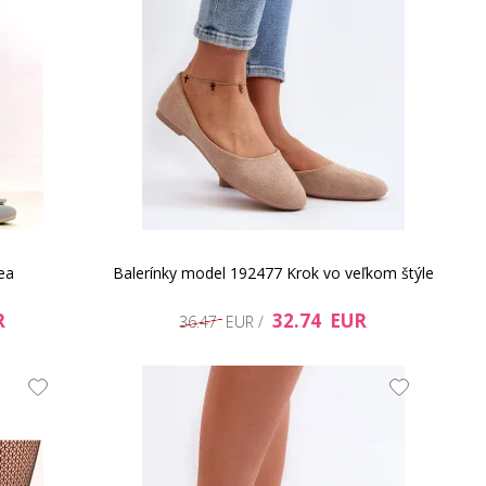
ea
Balerínky model 192477 Krok vo veľkom štýle
R
32.74 EUR
36.47 EUR /