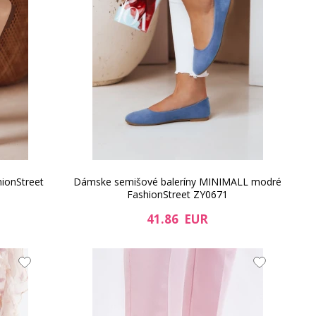
hionStreet
Dámske semišové baleríny MINIMALL modré
FashionStreet ZY0671
41.86 EUR