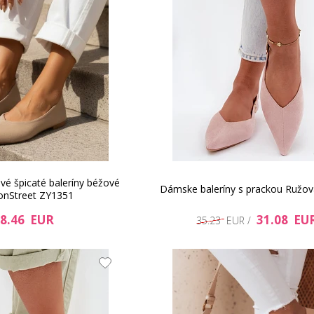
é špicaté baleríny béžové
Dámske baleríny s prackou Ružov
onStreet ZY1351
8.46 EUR
31.08 EU
35.23 EUR /