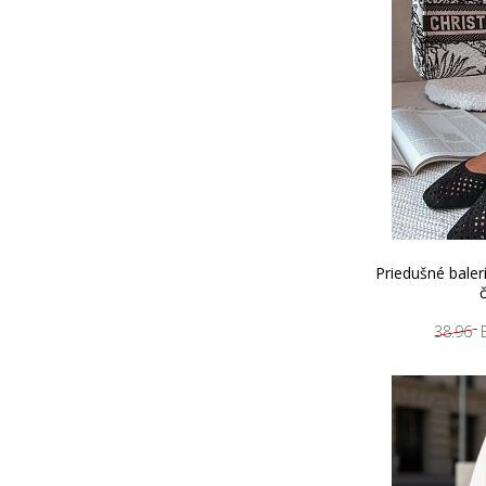
Priedušné baler
č
38.96 