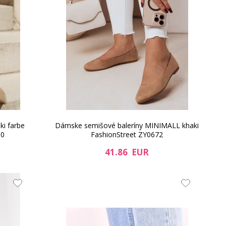
ki farbe
Dámske semišové baleríny MINIMALL khaki
50
FashionStreet ZY0672
41.86 EUR