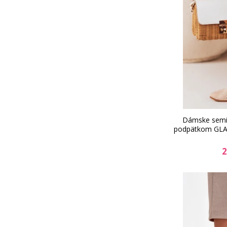
Dámske semiš
podpätkom GLAM
2