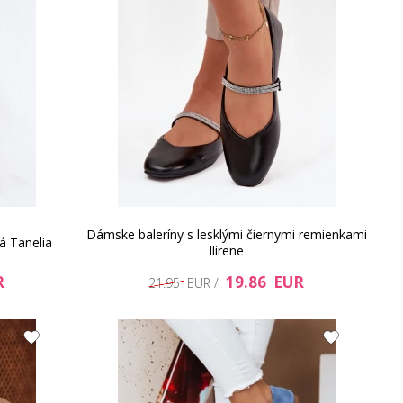
Dámske baleríny s lesklými čiernymi remienkami
á Tanelia
Ilirene
R
19.86 EUR
21.95 EUR /