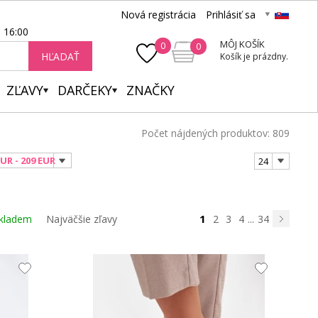
Nová registrácia
Prihlásiť sa
- 16:00
MÔJ KOŠÍK
0
0
HĽADAŤ
Košík je prázdny.
ZĽAVY
DARČEKY
ZNAČKY
Počet nájdených produktov: 809
EUR - 209 EUR
24
1
kladem
Najväčšie zľavy
2
3
4
...
34
Nasledujú