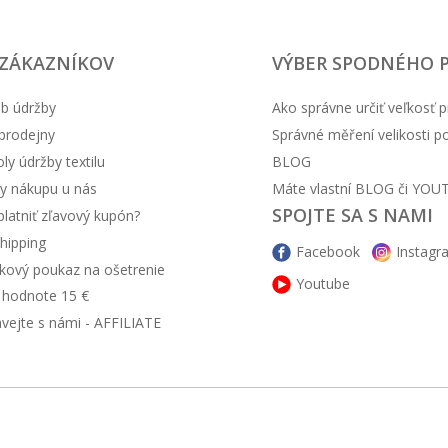
 ZÁKAZNÍKOV
VÝBER SPODNÉHO 
b údržby
Ako správne určiť veľkosť p
prodejny
Správné měření velikosti 
y údržby textilu
BLOG
y nákupu u nás
Máte vlastní BLOG či YOU
SPOJTE SA S NAMI
latniť zľavový kupón?
hipping
Facebook
Instagr
kový poukaz na ošetrenie
Youtube
v hodnote 15 €
ávejte s námi - AFFILIATE