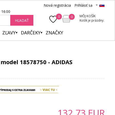
Nová registrácia
Prihlásiť sa
- 16:00
MÔJ KOŠÍK
0
0
HĽADAŤ
Košík je prázdny.
ZĽAVY
DARČEKY
ZNAČKY
 model 18578750 - ADIDAS
132.73
EUR