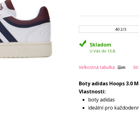
40 2/3
Skladom
U Vás do 13.8.
Veľkostná tabuľka
St
Boty adidas Hoops 3.0 
Vlastnosti:
boty adidas
ideální pro každodenní
pro muže
kotníková výška
zapínání na tkaničky