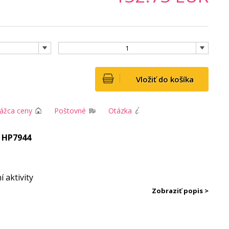
1
Vložiť do košíka
rážca ceny
Poštovné
Otázka
M HP7944
 aktivity
Zobraziť popis >