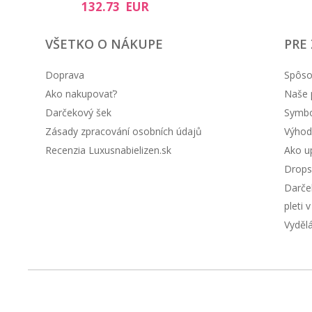
132.73 EUR
VŠETKO O NÁKUPE
PRE
Doprava
Spôso
Ako nakupovať?
Naše 
Darčekový šek
Symbol
Zásady zpracování osobních údajů
Výhod
Recenzia Luxusnabielizen.sk
Ako up
Drops
Darče
pleti 
Vyděl