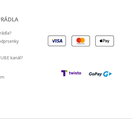
PRÁDLA
rádla?
podprsenky
TUBE kanál?
am