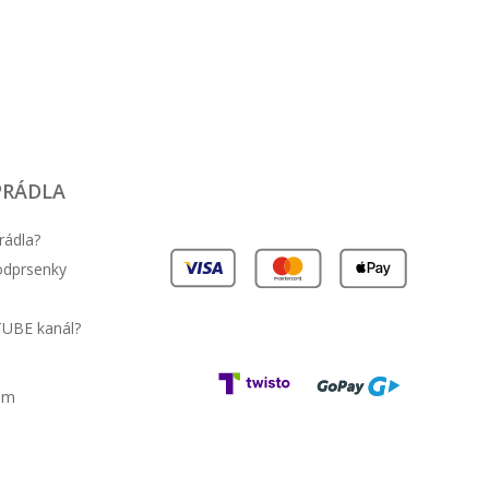
PRÁDLA
rádla?
podprsenky
TUBE kanál?
am