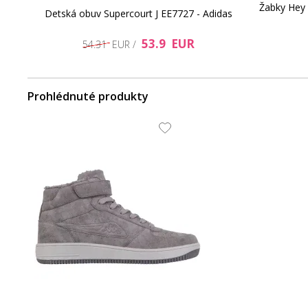
Žabky Hey 
ooper
Detská obuv Supercourt J EE7727 - Adidas
53.9 EUR
54.31 EUR /
Prohlédnuté produkty