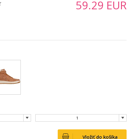
59.29
EUR
ť
1
Vložiť do košíka