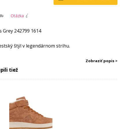
Otázka
s Grey 242799 1614
stský štýl v legendárnom strihu.
 zvršok sa prispôsobí nohe a perforácia v prednej
Zobraziť popis >
e klasický strih topánky, ale zabezpečuje aj voľné
ili tiež
šívka s penovým polstrovaním.
e s dodatočným zapínaním na suchý zips.
riľnavým dezénom.
: