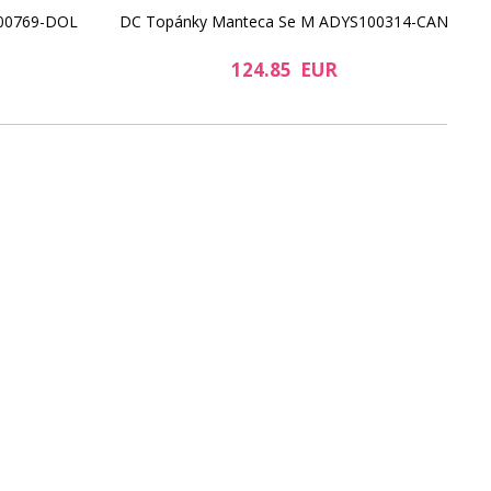
DC
300769-DOL
DC Topánky Manteca Se M ADYS100314-CAN
124.85 EUR