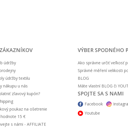
 ZÁKAZNÍKOV
VÝBER SPODNÉHO 
b údržby
Ako správne určiť veľkosť p
prodejny
Správné měření velikosti 
y údržby textilu
BLOG
y nákupu u nás
Máte vlastní BLOG či YOU
SPOJTE SA S NAMI
latniť zľavový kupón?
hipping
Facebook
Instagr
kový poukaz na ošetrenie
Youtube
v hodnote 15 €
ávejte s námi - AFFILIATE