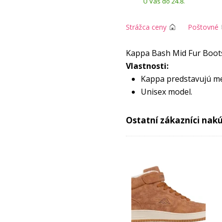
U Vás do 24.8.
Strážca ceny
Poštovné
Kappa Bash Mid Fur Boot
Vlastnosti:
Kappa predstavujú me
Unisex model.
Syntetický, predĺžený
časti nielen zvýrazňuj
Ostatní zákazníci nakúp
prúdenie vzduchu.
Mäkká, sieťovaná pod
Štandardné šnurovani
Gumová podrážka s p