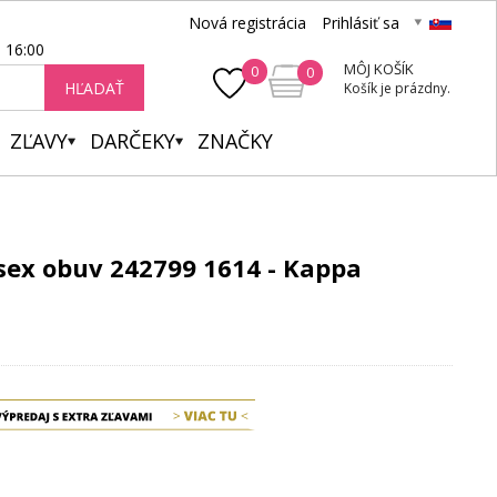
Nová registrácia
Prihlásiť sa
- 16:00
MÔJ KOŠÍK
0
0
HĽADAŤ
Košík je prázdny.
ZĽAVY
DARČEKY
ZNAČKY
sex obuv 242799 1614 - Kappa