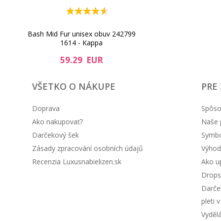
Bash Mid Fur unisex obuv 242799
1614 - Kappa
59.29 EUR
VŠETKO O NÁKUPE
PRE
Doprava
Spôso
Ako nakupovať?
Naše 
Darčekový šek
Symbol
Zásady zpracování osobních údajů
Výhod
Recenzia Luxusnabielizen.sk
Ako up
Drops
Darče
pleti 
Vyděl