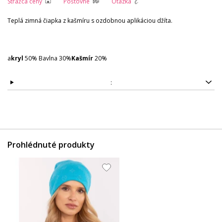
Strážca ceny
Poštovné
Otázka
Teplá zimná čiapka z kašmíru s ozdobnou aplikáciou džíta.
a
kryl
50% Bavlna 30%
Kašmír
20%
:
Prohlédnuté produkty