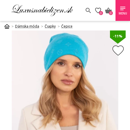
0
0
MENU
Dámska móda
Čiapky
Čepice
-11%