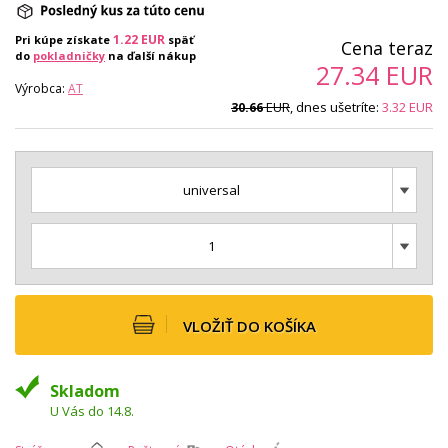
1.22
EUR
Pri kúpe získate
späť
Cena teraz
do
pokladničky
na ďalší nákup
27.34
EUR
Výrobca:
AT
EUR
, dnes ušetríte:
3.32
EUR
30.66
universal
1
VLOŽIŤ DO KOŠÍKA
Skladom
U Vás do 14.8.