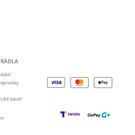
PRÁDLA
rádla?
podprsenky
TUBE kanál?
am