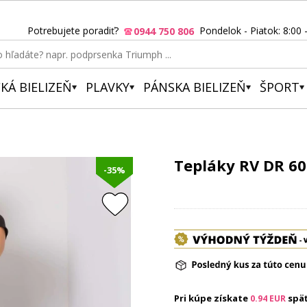
Potrebujete poradiť?
Pondelok - Piatok: 8:00 
0944 750 806
KÁ BIELIZEŇ
PLAVKY
PÁNSKA BIELIZEŇ
ŠPORT
Tepláky RV DR 60
-35%
Pri kúpe získate
spä
0.94
EUR