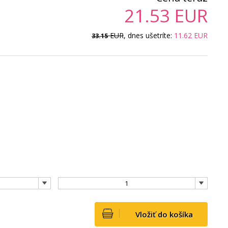
21.53
EUR
EUR
, dnes ušetríte:
11.62
EUR
33.15
1
Vložiť do košíka