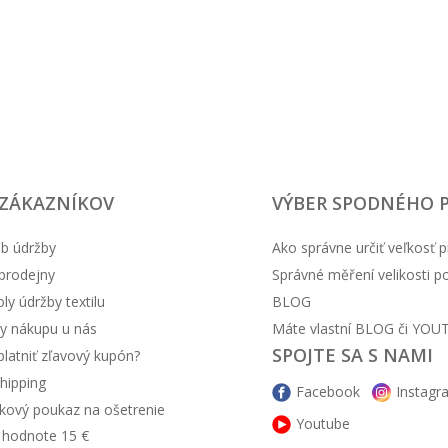
 ZÁKAZNÍKOV
VÝBER SPODNÉHO 
b údržby
Ako správne určiť veľkosť p
prodejny
Správné měření velikosti 
y údržby textilu
BLOG
y nákupu u nás
Máte vlastní BLOG či YOU
SPOJTE SA S NAMI
latniť zľavový kupón?
hipping
Facebook
Instagr
kový poukaz na ošetrenie
Youtube
v hodnote 15 €