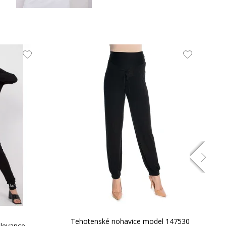
78-86
94
90
75
72
11.16 EUR
64-
84-90
102
94
76
74
66-
88-96
106
98
77
78
:
Tehotenské nohavice model 147530
levance