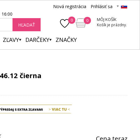
Nová registrácia
Prihlásiť sa
- 16:00
MÔJ KOŠÍK
0
0
HĽADAŤ
Košík je prázdny.
ZĽAVY
DARČEKY
ZNAČKY
46.12 čierna
ť
Cena teraz