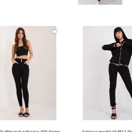
M
38
1
21.53 EUR
1
L
40
1
1
XL
42
1
3 džínsové nohavice.29P čierne
Súprava model 164812 Re