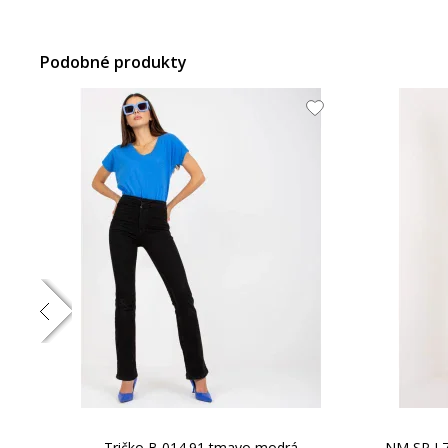
Podobné produkty
Tričko B 014.91 tmavo modrá
NM SP L7