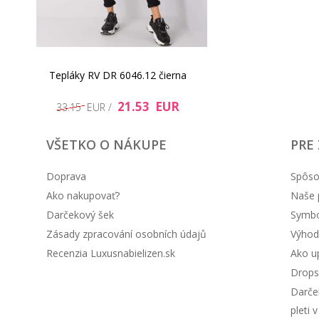
Tepláky RV DR 6046.12 čierna
21.53 EUR
33.15 EUR /
VŠETKO O NÁKUPE
PRE
Doprava
Spôso
Ako nakupovať?
Naše 
Darčekový šek
Symbol
Zásady zpracování osobních údajů
Výhod
Recenzia Luxusnabielizen.sk
Ako up
Drops
Darče
pleti 