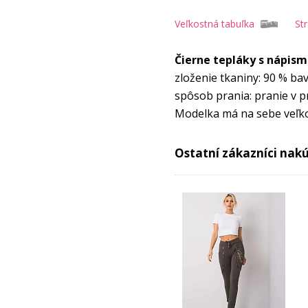
Veľkostná tabuľka
St
Čierne tepláky s nápism
zloženie tkaniny: 90 % bav
spôsob prania: pranie v p
Modelka má na sebe veľko
pás 63 cm, boky 95 cm.
Ostatní zákazníci nakúp
Medzinárodná
V
veľkosť
1
S
36
1
1