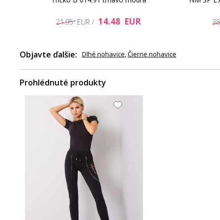
14.48 EUR
21.95 EUR /
38
Objavte ďalšie:
Dlhé nohavice
,
Čierne nohavice
Prohlédnuté produkty