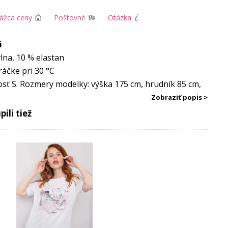
rážca ceny
Poštovné
Otázka
i
lna, 10 % elastan
ráčke pri 30 °C
sť S. Rozmery modelky: výška 175 cm, hrudník 85 cm,
Zobraziť popis >
ili tiež
Vonkajšia
Obvod
Obvod
Vnútorná
ýška
dĺžka
pása
bokov
dĺžka nohy
nohavíc
60-
72-80
90
87
74
68
62-