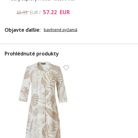
104.53 EUR
44.35 EUR
57.22 EUR
65.93 EUR /
Objavte ďalšie:
bavlnené pyžamá
Prohlédnuté produkty
82.94 EUR
33.15 EUR