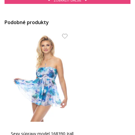
ZOBRAZIŤ ĎALŠIE
40.61 EUR
32.74 EUR
Podobné produkty
31.49 EUR
104.53 EUR
Sexy súpravy model 168390 Irall