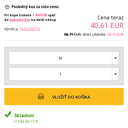
1.84
EUR
Pri kúpe získate
späť
Cena teraz
do
pokladničky
na ďalší nákup
40.61
EUR
Výrobca:
PASTUNETTE
EUR
, dnes ušetríte:
58.10
EUR
98.71
M
1
VLOŽIŤ DO KOŠÍKA
Skladom
U Vás do 11.8.