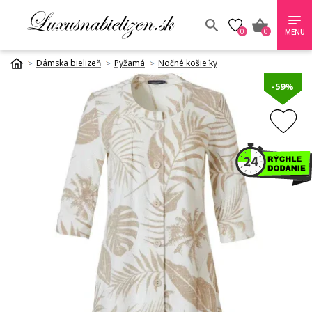
0
0
MENU
Dámska bielizeň
Pyžamá
Nočné košieľky
-59%