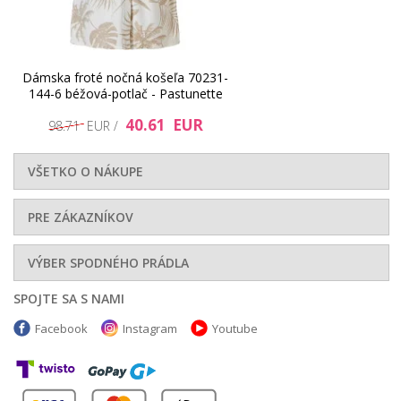
40.2 EUR
62.19 EUR
Dámska froté nočná košeľa 70231-
144-6 béžová-potlač - Pastunette
40.61 EUR
98.71 EUR /
VŠETKO O NÁKUPE
PRE ZÁKAZNÍKOV
67.59 EUR
35.23 EUR
VÝBER SPODNÉHO PRÁDLA
SPOJTE SA S NAMI
Facebook
Instagram
Youtube