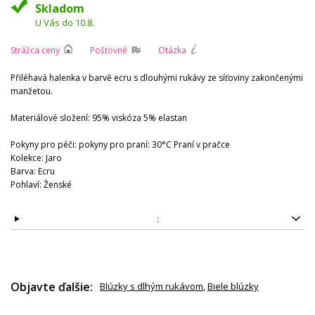
Skladom
U Vás do 10.8.
Strážca ceny
Poštovné
Otázka
Přiléhavá halenka v barvě ecru s dlouhými rukávy ze síťoviny zakončenými
manžetou.
Materiálové složení: 95% viskóza 5% elastan
Pokyny pro péči: pokyny pro praní: 30°C Praní v pračce
Kolekce: Jaro
Barva: Ecru
Pohlaví: Ženské
:
Objavte ďalšie:
Blúzky s dlhým rukávom
,
Biele blúzky