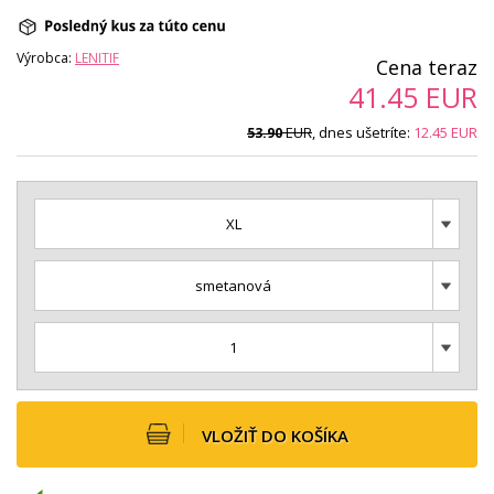
Výrobca:
LENITIF
Cena teraz
41.45
EUR
EUR
, dnes ušetríte:
12.45
EUR
53.90
XL
smetanová
1
VLOŽIŤ DO KOŠÍKA