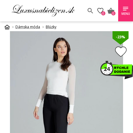
0
0
MENU
Dámska móda
Blúzky
-23%