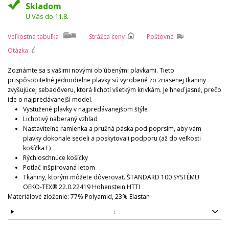
Skladom
U Vás do 11.8.
Veľkostná tabuľka
Strážca ceny
Poštovné
Otázka
Zoznámte sa s vašimi novými obľúbenými plavkami. Tieto
prispôsobiteľné jednodielne plavky sú vyrobené zo zriasenej tkaniny
zvyšujúcej sebadôveru, ktorá lichotí všetkým krivkám. Je hneď jasné, prečo
ide o najpredávanejší model.
Vystužené plavky v najpredávanejšom štýle
Lichotivý naberaný vzhľad
Nastaviteľné ramienka a pružná páska pod poprsím, aby vám
plavky dokonale sedeli a poskytovali podporu (až do veľkosti
košíčka F)
Rýchloschnúce košíčky
Potlač inšpirovaná letom
Tkaniny, ktorým môžete dôverovať. ŠTANDARD 100 SYSTÉMU
OEKO-TEX® 22.0.22419 Hohenstein HTTI
Materiálové zloženie: 77% Polyamid, 23% Elastan
: