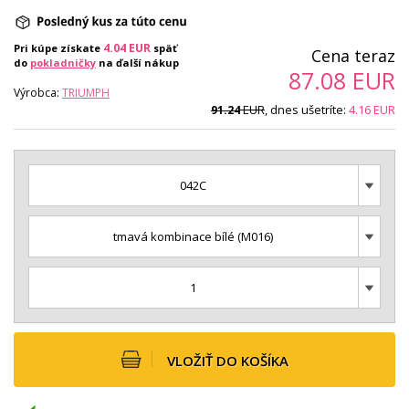
4.04
EUR
Pri kúpe získate
späť
Cena teraz
do
pokladničky
na ďalší nákup
87.08
EUR
Výrobca:
TRIUMPH
EUR
, dnes ušetríte:
4.16
EUR
91.24
042C
tmavá kombinace bílé (M016)
1
VLOŽIŤ DO KOŠÍKA