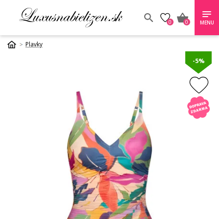
0
0
MENU
Plavky
-5%