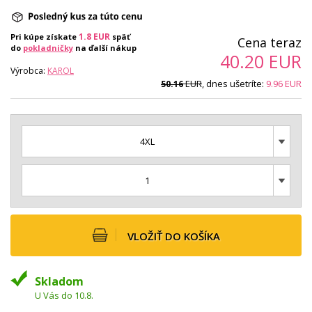
1.8
EUR
Pri kúpe získate
späť
Cena teraz
do
pokladničky
na ďalší nákup
40.20
EUR
Výrobca:
KAROL
EUR
, dnes ušetríte:
9.96
EUR
50.16
4XL
1
VLOŽIŤ DO KOŠÍKA
Skladom
U Vás do 10.8.