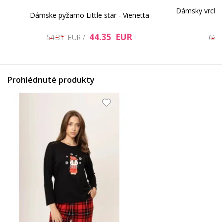
n
Dámsky vrchn
Dámske pyžamo Little star - Vienetta
40.2 EUR
40.2 EUR
44.35 EUR
54.31 EUR /
63.
Prohlédnuté produkty
40.2 EUR
40.2 EUR