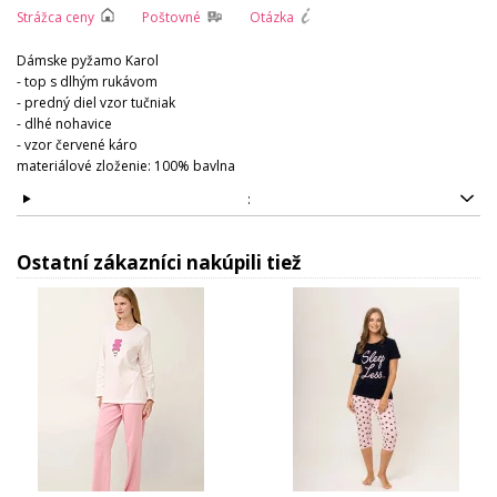
Strážca ceny
Poštovné
Otázka
Dámske pyžamo Karol
- top s dlhým rukávom
- predný diel vzor tučniak
- dlhé nohavice
- vzor červené káro
materiálové zloženie: 100% bavlna
:
Ostatní zákazníci nakúpili tiež