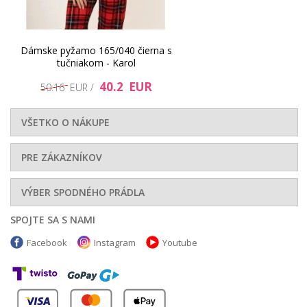
40.2 EUR
40.2 EUR
Dámske pyžamo 165/040 čierna s
tučniakom - Karol
40.2 EUR
50.16 EUR /
VŠETKO O NÁKUPE
PRE ZÁKAZNÍKOV
VÝBER SPODNÉHO PRÁDLA
40.2 EUR
40.2 EUR
SPOJTE SA S NAMI
Facebook
Instagram
Youtube