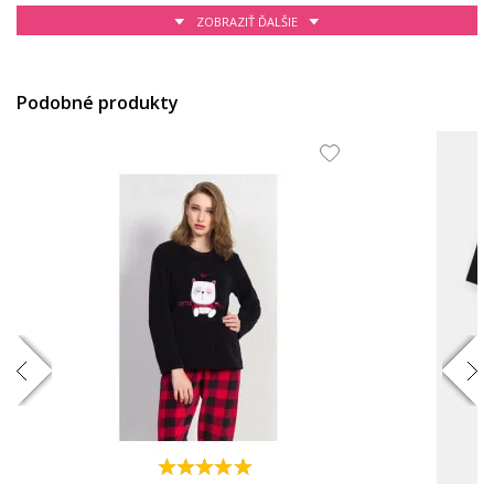
ZOBRAZIŤ ĎALŠIE
48.5 EUR
35.65 EUR
Podobné produkty
40.2 EUR
40.2 EUR