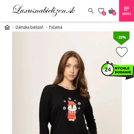
0
0
MENU
Dámska bielizeň
Pyžamá
-20%