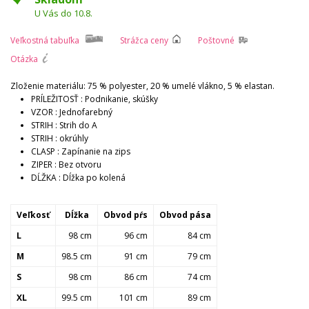
U Vás do 10.8.
Veľkostná tabuľka
Strážca ceny
Poštovné
Otázka
Zloženie materiálu: 75 % polyester, 20 % umelé vlákno, 5 % elastan.
PRÍLEŽITOSŤ :
Podnikanie, skúšky
VZOR :
Jednofarebný
STRIH :
Strih do A
STRIH :
okrúhly
CLASP :
Zapínanie na zips
ZIPER :
Bez otvoru
DĹŽKA :
Dĺžka po kolená
Veľkosť
Dĺžka
Obvod pŕs
Obvod pása
L
98 cm
96 cm
84 cm
M
98.5 cm
91 cm
79 cm
S
98 cm
86 cm
74 cm
XL
99.5 cm
101 cm
89 cm