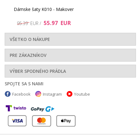
Dámske šaty K010 - Makover
55.97 EUR
95.39 EUR /
VŠETKO O NÁKUPE
PRE ZÁKAZNÍKOV
60.95 EUR
38.95 EUR
VÝBER SPODNÉHO PRÁDLA
SPOJTE SA S NAMI
Facebook
Instagram
Youtube
115.3 EUR
23.62 EUR