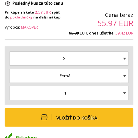
2.57
EUR
Pri kúpe získate
späť
Cena teraz
do
pokladničky
na ďalší nákup
55.97
EUR
Výrobca:
MAKOVER
EUR
, dnes ušetríte:
39.42
EUR
95.39
XL
černá
1
VLOŽIŤ DO KOŠÍKA
Skladom