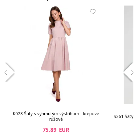
63.03 EUR
50.58 EUR
K028 Šaty s vyhrnutým výstrihom - krepové
S361 Šaty s
ružové
38.95 EUR
50.16 EUR
75.89 EUR