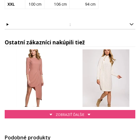
XXL
100 cm
106 cm
94 cm
:
Ostatní zákazníci nakúpili tiež
ZOBRAZIŤ ĎALŠIE
58.46 EUR
69.25 EUR
Podobné produkty