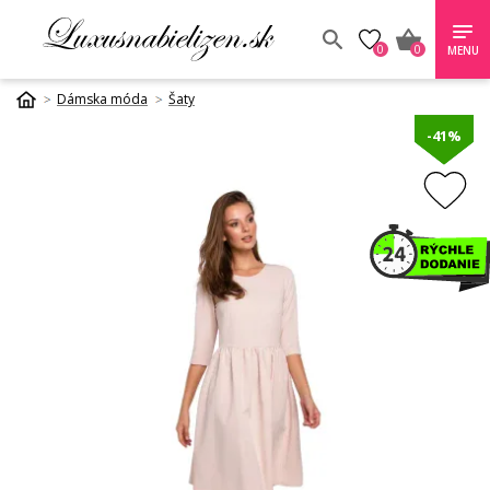
0
0
MENU
Dámska móda
Šaty
-41%