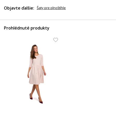
Objavte ďalšie:
Šaty pre plnoštíhle
Prohlédnuté produkty
19.86 EUR
100.77 EUR
18.2 EUR
41.86 EUR