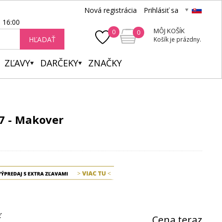
Nová registrácia
Prihlásiť sa
- 16:00
MÔJ KOŠÍK
0
0
HĽADAŤ
Košík je prázdny.
ZĽAVY
DARČEKY
ZNAČKY
7 - Makover
ť
Cena teraz