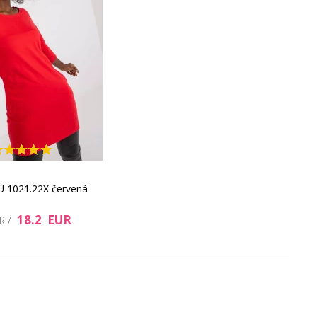
26.92 EUR
94.97 EUR
U 1021.22X červená
18.2 EUR
63.03 EUR
43.11 EUR
UR /