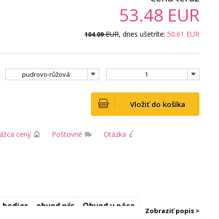
53.48
EUR
EUR
, dnes ušetríte:
50.61
EUR
104.09
pudrovo-růžová
1
Vložiť do košíka
rážca ceny
Poštovné
Otázka
 bedier
obvod pŕs
Obvod v páse
Zobraziť popis >