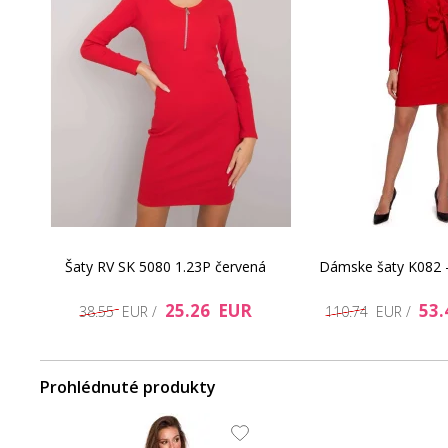
Šaty RV SK 5080 1.23P červená
Dámske šaty K082 
25.26 EUR
53.
38.55 EUR /
110.74 EUR /
Prohlédnuté produkty