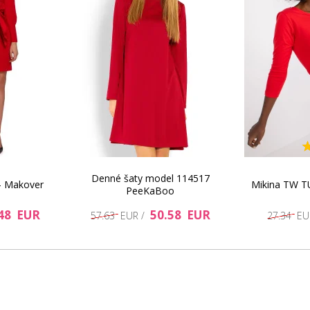
65.1 EUR
Denné šaty model 114517
- Makover
Mikina TW T
PeeKaBoo
48 EUR
50.58 EUR
46.43 EUR
57.63 EUR /
27.34 E