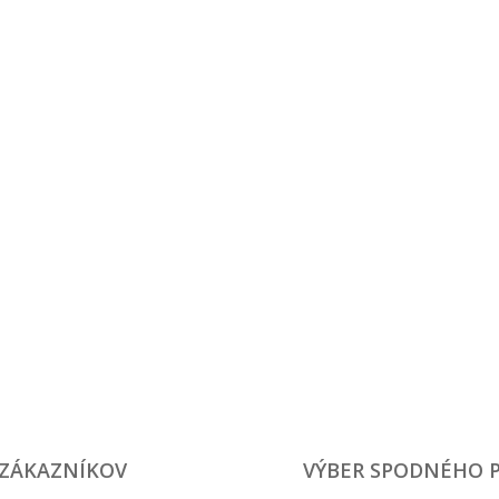
41.45 EUR
53.48 EUR
 ZÁKAZNÍKOV
VÝBER SPODNÉHO 