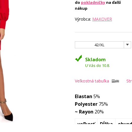
do
pokladničky
na ďalší
nákup
Výrobca:
MAKOVER
42/XL
Skladom
U Vás do 10.8.
Veľkostná tabuľka
St
Elastan
5%
Polyester
75%
~ Rayon
20%
veľkosť
Dĺžka
obvod