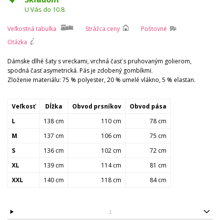
U Vás do 10.8.
Veľkostná tabuľka
Strážca ceny
Poštovné
Otázka
Dámske dlhé šaty s vreckami, vrchná časť s pruhovaným golierom,
spodná časť asymetrická. Pás je zdobený gombíkmi.
Zloženie materiálu: 75 % polyester, 20 % umelé vlákno, 5 % elastan.
Veľkosť
Dĺžka
Obvod prsníkov
Obvod pása
L
138 cm
110 cm
78 cm
M
137 cm
106 cm
75 cm
S
136 cm
102 cm
72 cm
XL
139 cm
114 cm
81 cm
XXL
140 cm
118 cm
84 cm
: