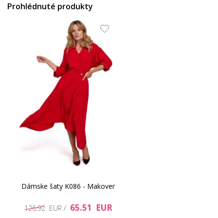
Prohlédnuté produkty
50.16 EUR
43.11 EUR
30.25 EUR
63.03 EUR
Dámske šaty K086 - Makover
65.51 EUR
126.92 EUR /