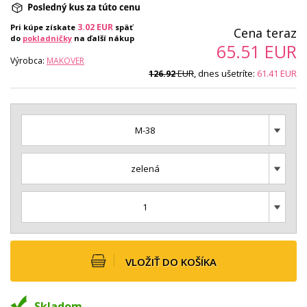
3.02
EUR
Pri kúpe získate
späť
Cena teraz
do
pokladničky
na ďalší nákup
65.51
EUR
Výrobca:
MAKOVER
EUR
, dnes ušetríte:
61.41
EUR
126.92
M-38
zelená
1
VLOŽIŤ DO KOŠÍKA
Skladom