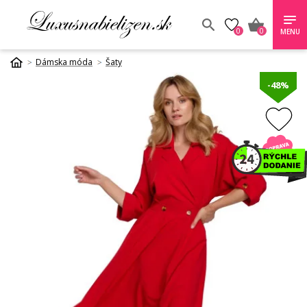
0
0
MENU
Dámska móda
Šaty
-48%