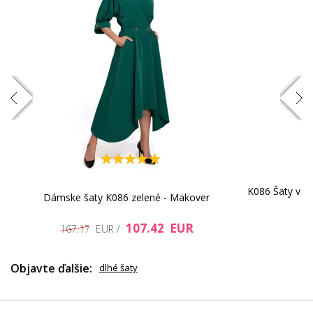
59.7 EUR
66.76 EUR
K086 Šaty v m
Dámske šaty K086 zelené - Makover
71.75 EUR
121.94 EUR
107.42 EUR
167.17 EUR /
Objavte ďalšie:
dlhé šaty