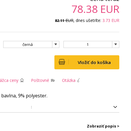
78.38
EUR
EUR
, dnes ušetríte:
3.73
EUR
82.11
černá
1
Vložiť do košíka
rážca ceny
Poštovné
Otázka
 bavlna, 9% polyester.
:
Zobraziť popis >