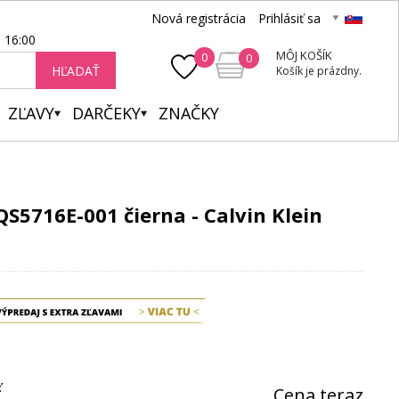
Nová registrácia
Prihlásiť sa
- 16:00
MÔJ KOŠÍK
0
0
HĽADAŤ
Košík je prázdny.
ZĽAVY
DARČEKY
ZNAČKY
S5716E-001 čierna - Calvin Klein
ť
Cena teraz