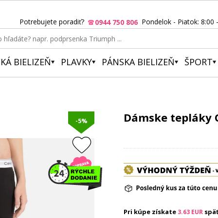
Potrebujete poradiť?
Pondelok - Piatok: 8:00 
0944 750 806
KÁ BIELIZEŇ
PLAVKY
PÁNSKA BIELIZEŇ
ŠPORT
Dámske tepláky Q
-5%
Pri kúpe získate
spä
3.63
EUR