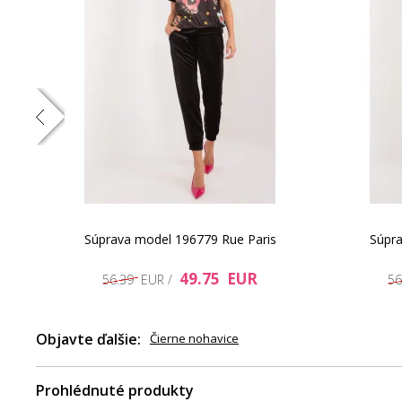
Súprava model 196779 Rue Paris
Súpra
49.75 EUR
56.39 EUR /
56
Objavte ďalšie:
Čierne nohavice
Prohlédnuté produkty