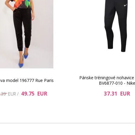
16.56 EUR
Pánske tréningové nohavice
va model 196777 Rue Paris
BV6877-010 - Nik
49.75 EUR
13.65 EUR
37.31 EUR
.39 EUR /