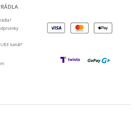
PRÁDLA
rádla?
podprsenky
26.92 EUR
33.15 EUR
TUBE kanál?
am
34.4 EUR
37.31 EUR