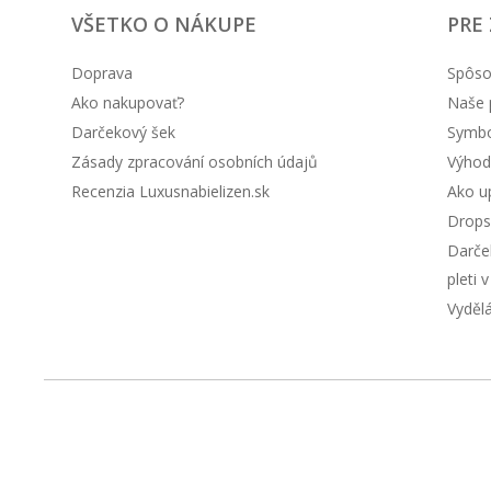
VŠETKO O NÁKUPE
PRE
Doprava
Spôso
Ako nakupovať?
Naše 
Darčekový šek
Symbol
Zásady zpracování osobních údajů
Výhod
Recenzia Luxusnabielizen.sk
Ako up
Drops
Darče
pleti 
Vyděl