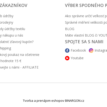
 ZÁKAZNÍKOV
VÝBER SPODNÉHO 
b údržby
Ako správne určiť veľkosť p
prodejny
Správné měření velikosti 
y údržby textilu
BLOG
57.22 EUR
y nákupu u nás
Máte vlastní BLOG či YOU
SPOJTE SA S NAMI
latniť zľavový kupón?
hipping
Facebook
Instagr
kový poukaz na ošetrenie
Youtube
v hodnote 15 €
ávejte s námi - AFFILIATE
33.57 EUR
Tvorba a prenájom eshopov BINARGON.cz