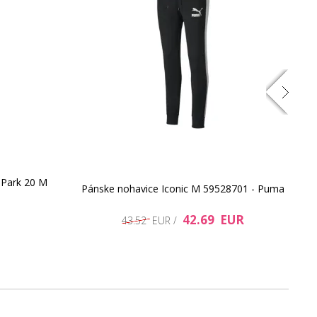
109.08 EUR
38.95 EUR
 Park 20 M
D
Pánske nohavice Iconic M 59528701 - Puma
e
13.65 EUR
42.69 EUR
20.3 EUR
43.52 EUR /