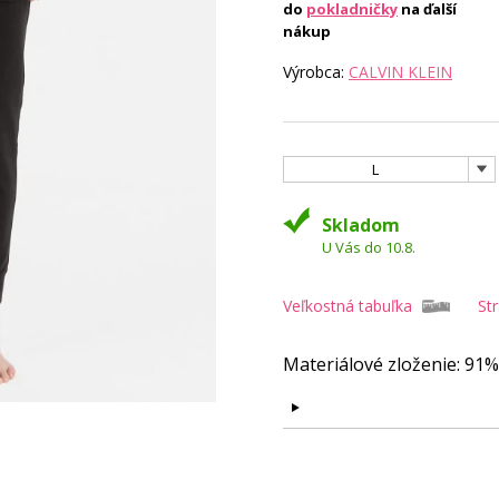
do
pokladničky
na ďalší
nákup
Výrobca:
CALVIN KLEIN
L
Skladom
U Vás do 10.8.
Veľkostná tabuľka
St
Materiálové zloženie: 91%