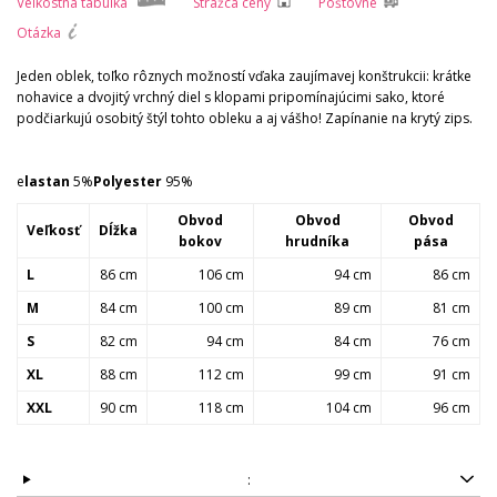
Veľkostná tabuľka
Strážca ceny
Poštovné
Otázka
Jeden oblek, toľko rôznych možností vďaka zaujímavej konštrukcii: krátke
nohavice a dvojitý vrchný diel s klopami pripomínajúcimi sako, ktoré
podčiarkujú osobitý štýl tohto obleku a aj vášho! Zapínanie na krytý zips.
e
lastan
5%
Polyester
95%
Obvod
Obvod
Obvod
Veľkosť
Dĺžka
bokov
hrudníka
pása
L
86 cm
106 cm
94 cm
86 cm
M
84 cm
100 cm
89 cm
81 cm
S
82 cm
94 cm
84 cm
76 cm
XL
88 cm
112 cm
99 cm
91 cm
XXL
90 cm
118 cm
104 cm
96 cm
: