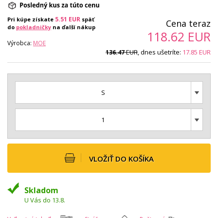
5.51
EUR
Pri kúpe získate
späť
Cena teraz
do
pokladničky
na ďalší nákup
118.62
EUR
Výrobca:
MOE
EUR
, dnes ušetríte:
17.85
EUR
136.47
S
1
VLOŽIŤ DO KOŠÍKA
Skladom
U Vás do 13.8.