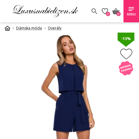
0
0
MENU
Dámska móda
Overály
-13%