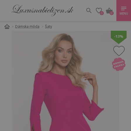
0
0
MENU
Dámska móda
Šaty
-13%