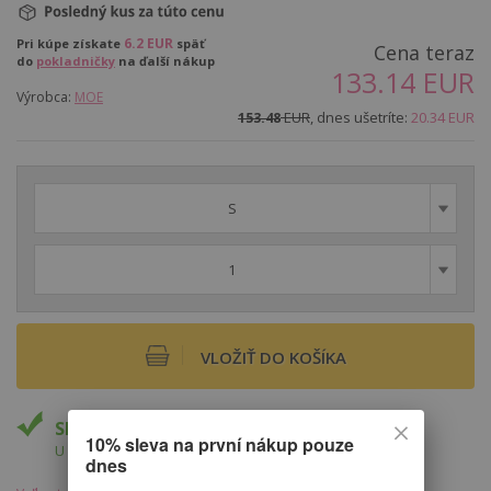
6.2
EUR
Pri kúpe získate
späť
Cena teraz
do
pokladničky
na ďalší nákup
133.14
EUR
Výrobca:
MOE
EUR
, dnes ušetríte:
20.34
EUR
153.48
S
1
VLOŽIŤ DO KOŠÍKA
Skladom
10% sleva na první nákup pouze
U Vás do 12.8.
dnes