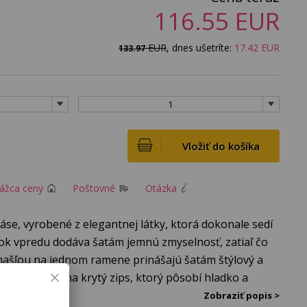
116.55
EUR
EUR
, dnes ušetríte:
17.42
EUR
133.97
1
Vložiť do košíka
rážca ceny
Poštovné
Otázka
páse, vyrobené z elegantnej látky, ktorá dokonale sedí
ok vpredu dodáva šatám jemnú zmyselnosť, zatiaľ čo
ašľou na jednom ramene prinášajú šatám štýlový a
adu zapínajú na krytý zips, ktorý pôsobí hladko a
šívky, takže je ľahký a ideálny na rôzne príležitosti.
Zobraziť popis >