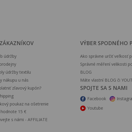
 ZÁKAZNÍKOV
VÝBER SPODNÉHO 
b údržby
Ako správne určiť veľkosť p
prodejny
Správné měření velikosti 
y údržby textilu
BLOG
y nákupu u nás
Máte vlastní BLOG či YOU
SPOJTE SA S NAMI
latniť zľavový kupón?
hipping
Facebook
Instagr
kový poukaz na ošetrenie
Youtube
v hodnote 15 €
ávejte s námi - AFFILIATE