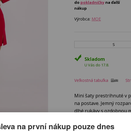
do
pokladničky
na ďalší
nákup
Výrobca:
MOE
S
Skladom
U Vás do 17.8.
Veľkostná tabuľka
St
Mini šaty prestrihnuté v 
na postave. Jemný rozpar
dlhé rukávy s ozdobnou m
ženský nádych. Šaty sa vz
leva na první nákup pouze dnes
esteticky. Model je bez pod