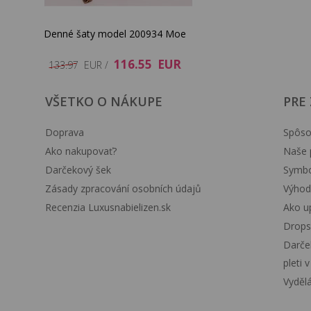
Denné šaty model 200934 Moe
116.55 EUR
133.97 EUR /
VŠETKO O NÁKUPE
PRE
Doprava
Spôso
Ako nakupovať?
Naše 
Darčekový šek
Symbol
Zásady zpracování osobních údajů
Výhod
Recenzia Luxusnabielizen.sk
Ako up
Drops
Darče
pleti 
Vyděl