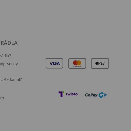
PRÁDLA
rádla?
podprsenky
TUBE kanál?
am