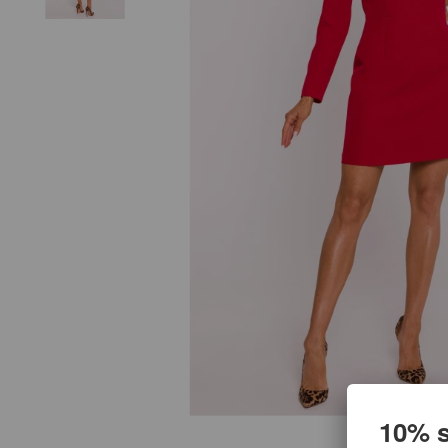
10% s