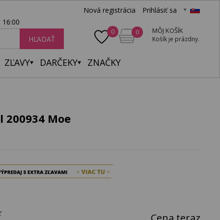
Nová registrácia
Prihlásiť sa
- 16:00
MÔJ KOŠÍK
0
0
HĽADAŤ
Košík je prázdny.
ZĽAVY
DARČEKY
ZNAČKY
l 200934 Moe
ť
Cena teraz