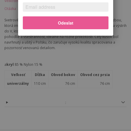
Veľkostná tabuľka
Strážca ceny
Poštovné
Otázka
Svetrové šaty priliehavého strihu vyrobené z priadze s pestrou väzbou,
Odeslat
ktorá im dodáva jedinečnú štruktúru a mäkkosť. Majú dlhé rukávy a výstrih
do V, ktorý zvýrazňuje krk a dodáva eleganciu. Midi dĺžka ponúka
pohodlie a všestrannosť, ideálne na rôzne príležitosti. Celý kúsok bol
navrhnutý a ušitý v Poľsku, čo zaručuje vysokú kvalitu spracovania a
pozornosť venovanú detailom.
a
kryl
85 % Nylon 15 %
Veľkosť
Dĺžka
Obvod bokov
Obvod cez prsia
univerzálny
110 cm
76 cm
76 cm
: