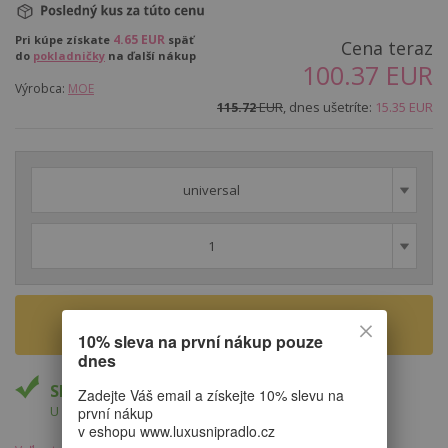
4.65
EUR
Pri kúpe získate
späť
Cena teraz
do
pokladničky
na ďalší nákup
100.37
EUR
Výrobca:
MOE
EUR
, dnes ušetríte:
15.35
EUR
115.72
universal
1
VLOŽIŤ DO KOŠÍKA
10% sleva na první nákup pouze
dnes
Skladom
Zadejte Váš email a získejte 10% slevu na
U Vás do 17.8.
první nákup
v eshopu www.luxusnipradlo.cz