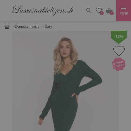
0
0
MENU
Dámska móda
Šaty
-13%