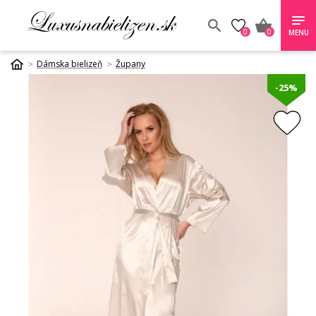
0
0
MENU
Dámska bielizeň
Župany
-25%