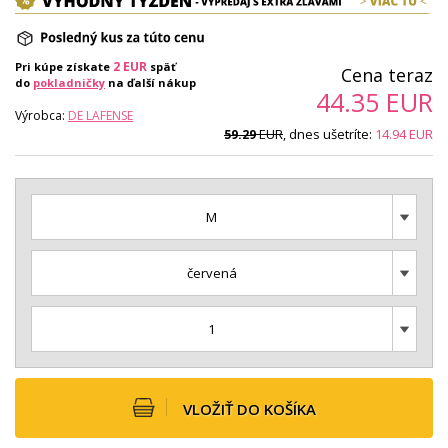
2
EUR
Pri kúpe získate
späť
Cena teraz
do
pokladničky
na ďalší nákup
44.35
EUR
Výrobca:
DE LAFENSE
EUR
, dnes ušetríte:
14.94
EUR
59.29
M
červená
1
VLOŽIŤ DO KOŠÍKA