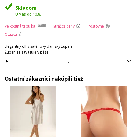
Skladom
U Vás do 10.8.
Veľkostná tabuľka
Strážca ceny
Poštovné
Otázka
Elegantný dlhý saténový dámsky župan.
Župan sa zaväzuje v páse.
:
Ostatní zákazníci nakúpili tiež