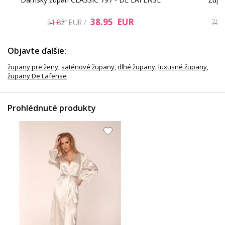
38.95 EUR
51.82 EUR /
75.
Objavte ďalšie:
župany pre ženy
,
saténové župany
,
dlhé župany
,
luxusné župany
,
župany De Lafense
Prohlédnuté produkty