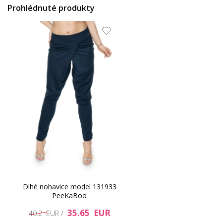
Prohlédnuté produkty
Dlhé nohavice model 131933
PeeKaBoo
35.65 EUR
40.2 EUR /