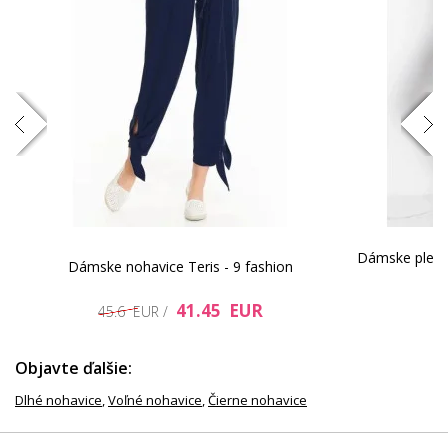
Dámske plete
Dámske nohavice Teris - 9 fashion
41.45 EUR
45.6 EUR /
Objavte ďalšie:
Dlhé nohavice
,
Voľné nohavice
,
Čierne nohavice