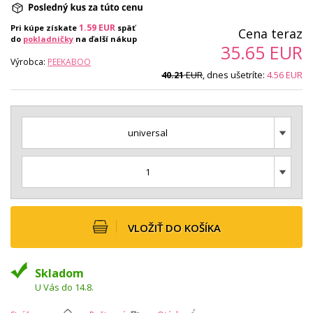
1.59
EUR
Pri kúpe získate
späť
Cena teraz
do
pokladničky
na ďalší nákup
35.65
EUR
Výrobca:
PEEKABOO
EUR
, dnes ušetríte:
4.56
EUR
40.21
universal
1
VLOŽIŤ DO KOŠÍKA
Skladom
U Vás do 14.8.