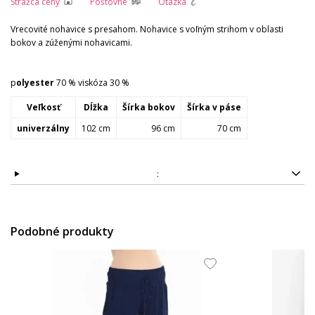
Strážca ceny
Poštovné
Otázka
Vrecovité nohavice s presahom. Nohavice s voľným strihom v oblasti
bokov a zúženými nohavicami.
p
olyester
70 % viskóza 30 %
Veľkosť
Dĺžka
Šírka bokov
Šírka v páse
univerzálny
102 cm
96 cm
70 cm
:
Podobné produkty