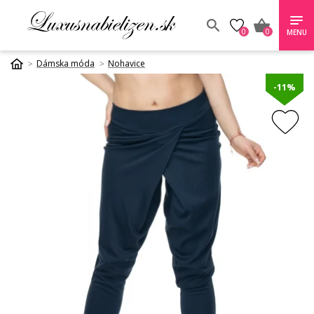
0
0
MENU
Dámska móda
Nohavice
-11%