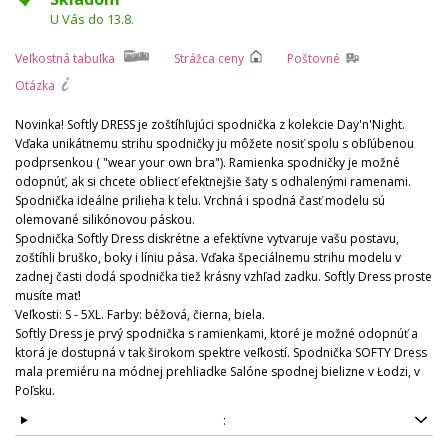
U Vás do 13.8.
Veľkostná tabuľka
Strážca ceny
Poštovné
Otázka
Novinka! Softly DRESS je zoštíhľujúci spodnička z kolekcie Day'n'Night.
Vďaka unikátnemu strihu spodničky ju môžete nosiť spolu s obľúbenou
podprsenkou ( "wear your own bra"). Ramienka spodničky je možné
odopnúť, ak si chcete obliecť efektnejšie šaty s odhalenými ramenami.
Spodnička ideálne prilieha k telu. Vrchná i spodná časť modelu sú
olemované silikónovou páskou.
Spodnička Softly Dress diskrétne a efektívne vytvaruje vašu postavu,
zoštíhli bruško, boky i líniu pása. Vďaka špeciálnemu strihu modelu v
zadnej časti dodá spodnička tiež krásny vzhľad zadku. Softly Dress proste
musíte mať!
Veľkosti: S - 5XL. Farby: béžová, čierna, biela.
Softly Dress je prvý spodnička s ramienkami, ktoré je možné odopnúť a
ktorá je dostupná v tak širokom spektre veľkostí. Spodnička SOFTY Dress
mala premiéru na módnej prehliadke Salóne spodnej bielizne v Łodzi, v
Poľsku.
: