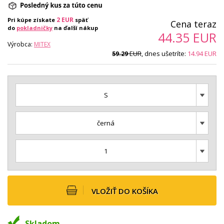
2
EUR
Pri kúpe získate
späť
Cena teraz
do
pokladničky
na ďalší nákup
44.35
EUR
Výrobca:
MITEX
EUR
, dnes ušetríte:
14.94
EUR
59.29
S
černá
1
VLOŽIŤ DO KOŠÍKA
Skladom