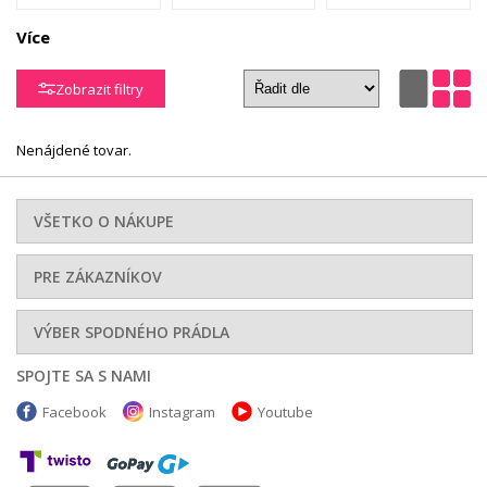
Více
Župany
Doplnky
Detské prádlo
Zobrazit filtry
XXL -
nadmerné
Nenájdené tovar.
veľkosti
VŠETKO O NÁKUPE
PRE ZÁKAZNÍKOV
VÝBER SPODNÉHO PRÁDLA
SPOJTE SA S NAMI
Facebook
Instagram
Youtube