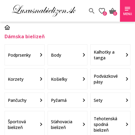
0
0
MENU
Dámska bielizeň
Kalhotky a
Podprsenky
Body
tanga
Podväzkové
Korzety
Košieľky
pásy
Pančuchy
Pyžamá
Sety
Tehotenská
Športová
Sťahovacia
spodná
bielizeň
bielizeň
bielizeň