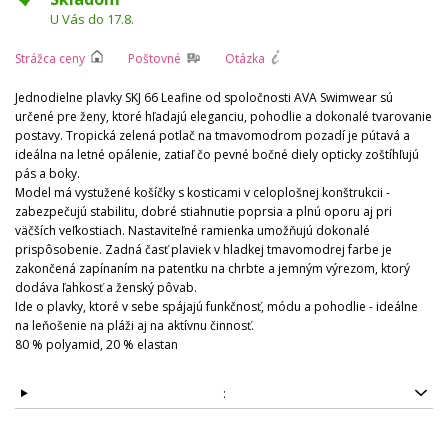
U Vás do 17.8.
Strážca ceny
Poštovné
Otázka
Jednodielne plavky SKJ 66 Leafine od spoločnosti AVA Swimwear sú
určené pre ženy, ktoré hľadajú eleganciu, pohodlie a dokonalé tvarovanie
postavy. Tropická zelená potlač na tmavomodrom pozadí je pútavá a
ideálna na letné opálenie, zatiaľ čo pevné bočné diely opticky zoštíhľujú
pás a boky.
Model má vystužené košíčky s kosticami v celoplošnej konštrukcii -
zabezpečujú stabilitu, dobré stiahnutie poprsia a plnú oporu aj pri
väčších veľkostiach. Nastaviteľné ramienka umožňujú dokonalé
prispôsobenie. Zadná časť plaviek v hladkej tmavomodrej farbe je
zakončená zapínaním na patentku na chrbte a jemným výrezom, ktorý
dodáva ľahkosť a ženský pôvab.
Ide o plavky, ktoré v sebe spájajú funkčnosť, módu a pohodlie - ideálne
na leňošenie na pláži aj na aktívnu činnosť.
80 % polyamid, 20 % elastan
: