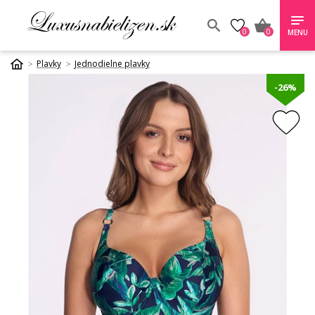
0
0
MENU
Plavky
Jednodielne plavky
-26%