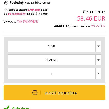
2.69
EUR
Pri kúpe získate
späť
Cena teraz
do
pokladničky
na ďalší nákup
58.46
EUR
Výrobca:
AVA SWIMWEAR
EUR
, dnes ušetríte:
20.75
EUR
79.21
105B
LEAFINE
1
VLOŽIŤ DO KOŠÍKA
Skladom