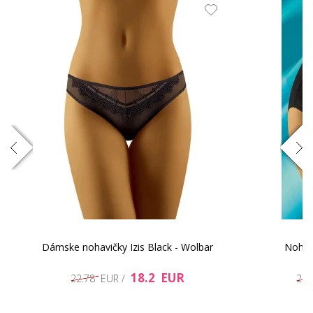
Dámske nohavičky Izis Black - Wolbar
Nohav
18.2 EUR
22.78 EUR /
23.