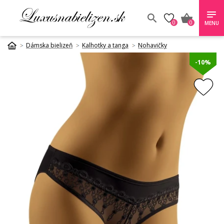
0
0
MENU
Dámska bielizeň
Kalhotky a tanga
Nohavičky
-10%