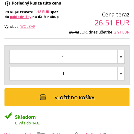
1.18
EUR
Pri kúpe získate
späť
Cena teraz
do
pokladničky
na ďalší nákup
26.51
EUR
Výrobca:
WOLBAR
EUR
, dnes ušetríte:
2.91
EUR
29.42
S
1
VLOŽIŤ DO KOŠÍKA
Skladom
U Vás do 14.8.