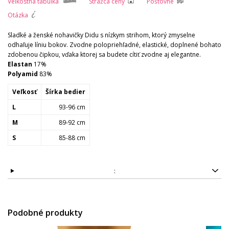
Veľkostná tabuľka
Strážca ceny
Poštovné
Otázka
Sladké a ženské nohavičky Didu s nízkym strihom, ktorý zmyselne
odhaľuje líniu bokov. Zvodne polopriehľadné, elastické, doplnené bohato
zdobenou čipkou, vďaka ktorej sa budete cítiť zvodne aj elegantne.
Elastan
17%
Polyamid
83%
Veľkosť
Šírka bedier
L
93-96 cm
M
89-92 cm
S
85-88 cm
:
Podobné produkty