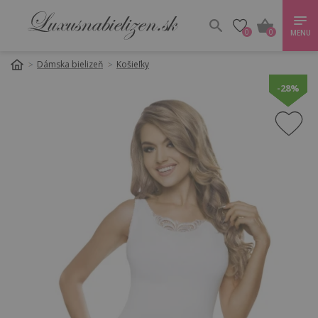
0
0
MENU
Dámska bielizeň
Košieľky
-28%