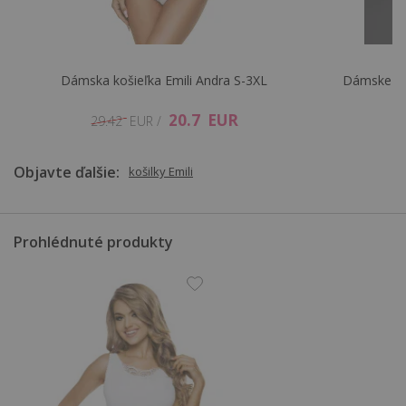
Dámska košieľka Emili Andra S-3XL
Dámske noh
20.7 EUR
29.42 EUR /
Objavte ďalšie:
košilky Emili
Prohlédnuté produkty