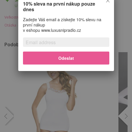
10% sleva na první nákup pouze
U Vás do 12.8.
dnes
Veľkostná tabuľka
Strážca ceny
Poštovné
Zadejte Váš email a získejte 10% slevu na
první nákup
Otázka
v eshopu www.luxusnipradlo.cz
Podobné produkty
Odeslat