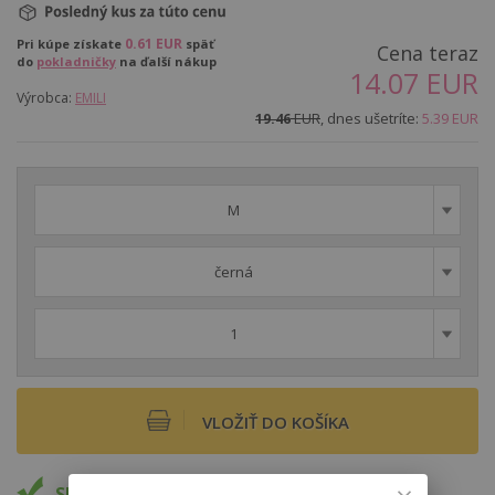
0.61
EUR
Pri kúpe získate
späť
Cena teraz
do
pokladničky
na ďalší nákup
14.07
EUR
Výrobca:
EMILI
EUR
, dnes ušetríte:
5.39
EUR
19.46
M
černá
1
VLOŽIŤ DO KOŠÍKA
Skladom