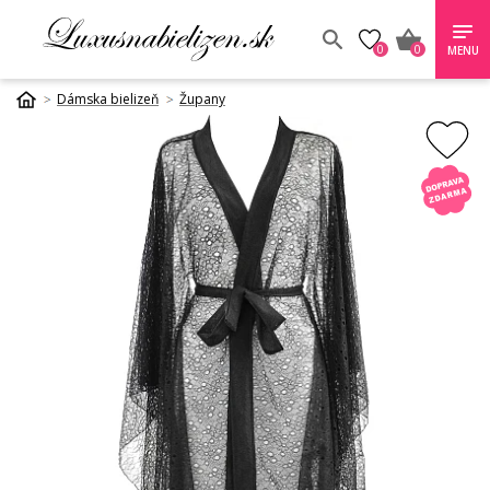
0
0
MENU
Dámska bielizeň
Župany