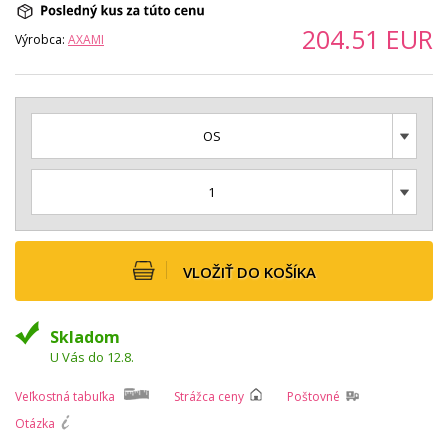
204.51
EUR
Výrobca:
AXAMI
OS
1
VLOŽIŤ DO KOŠÍKA
Skladom
U Vás do 12.8.
Veľkostná tabuľka
Strážca ceny
Poštovné
Otázka