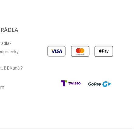
PRÁDLA
rádla?
podprsenky
TUBE kanál?
am