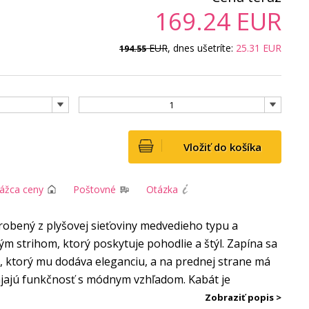
169.24
EUR
EUR
, dnes ušetríte:
25.31
EUR
194.55
1
Vložiť do košíka
rážca ceny
Poštovné
Otázka
robený z plyšovej sieťoviny medvedieho typu a
 strihom, ktorý poskytuje pohodlie a štýl. Zapína sa
 ktorý mu dodáva eleganciu, a na prednej strane má
ájajú funkčnosť s módnym vzhľadom. Kabát je
odlie pri nosení. Navrhnutý a ušitý v Poľsku je
Zobraziť popis >