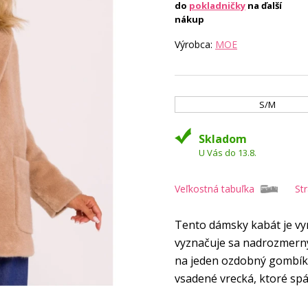
do
pokladničky
na ďalší
nákup
Výrobca:
MOE
S/M
Skladom
U Vás do 13.8.
Veľkostná tabuľka
St
Tento dámsky kabát je vy
vyznačuje sa nadrozmerným
na jeden ozdobný gombík,
vsadené vrecká, ktoré sp
kompletne podšitý pre poh