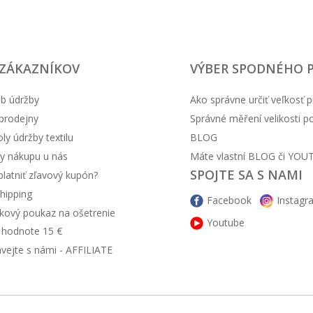
 ZÁKAZNÍKOV
VÝBER SPODNÉHO 
b údržby
Ako správne určiť veľkosť p
prodejny
Správné měření velikosti 
y údržby textilu
BLOG
y nákupu u nás
Máte vlastní BLOG či YOU
SPOJTE SA S NAMI
latniť zľavový kupón?
hipping
Facebook
Instagr
kový poukaz na ošetrenie
Youtube
v hodnote 15 €
ávejte s námi - AFFILIATE