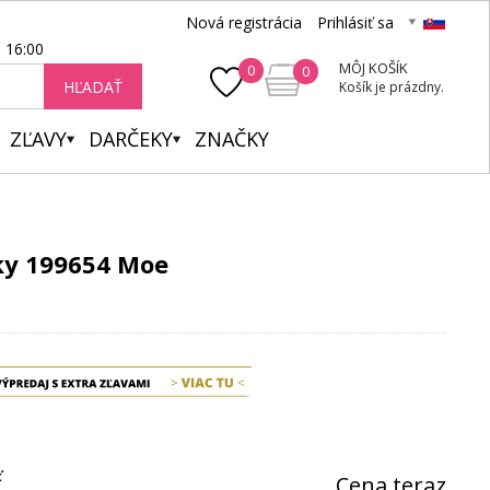
Nová registrácia
Prihlásiť sa
- 16:00
MÔJ KOŠÍK
0
0
HĽADAŤ
Košík je prázdny.
ZĽAVY
DARČEKY
ZNAČKY
y 199654 Moe
ť
Cena teraz