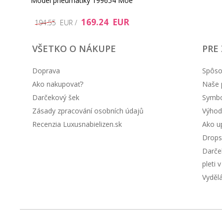
Model pneumatiky 199654 Moe
169.24 EUR
194.55 EUR /
VŠETKO O NÁKUPE
PRE
Doprava
Spôso
Ako nakupovať?
Naše 
Darčekový šek
Symbol
Zásady zpracování osobních údajů
Výhod
Recenzia Luxusnabielizen.sk
Ako up
Drops
Darče
pleti 
Vyděl