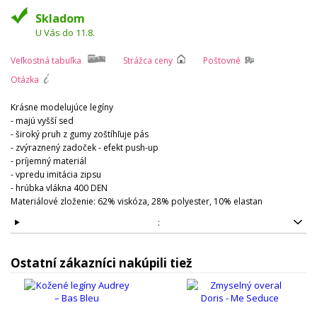
Skladom
U Vás do 11.8.
Veľkostná tabuľka
Strážca ceny
Poštovné
Otázka
Krásne modelujúce legíny
- majú vyšší sed
- široký pruh z gumy zoštíhľuje pás
- zvýraznený zadoček - efekt push-up
- príjemný materiál
- vpredu imitácia zipsu
- hrúbka vlákna 400 DEN
Materiálové zloženie: 62% viskóza, 28% polyester, 10% elastan
:
Ostatní zákazníci nakúpili tiež