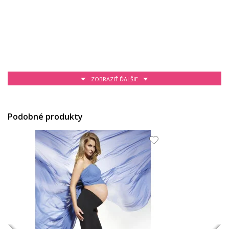
ZOBRAZIŤ ĎALŠIE
34.81 EUR
65.51 EUR
Podobné produkty
29.42 EUR
54.3 EUR