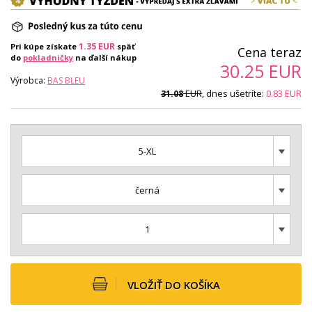
1.35
EUR
Pri kúpe získate
späť
Cena teraz
do
pokladničky
na ďalší nákup
30.25
EUR
Výrobca:
BAS BLEU
EUR
, dnes ušetríte:
0.83
EUR
31.08
5-XL
černá
1
VLOŽIŤ DO KOŠÍKA