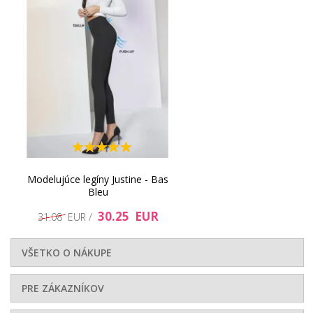
31.91 EUR
37.31 EUR
Modelujúce legíny Justine - Bas
Bleu
30.25 EUR
31.08 EUR /
VŠETKO O NÁKUPE
PRE ZÁKAZNÍKOV
35.65 EUR
33.57 EUR