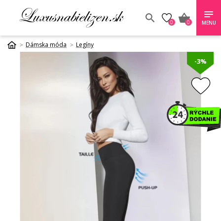
0
0
MENU
Dámska móda
Legíny
-3%