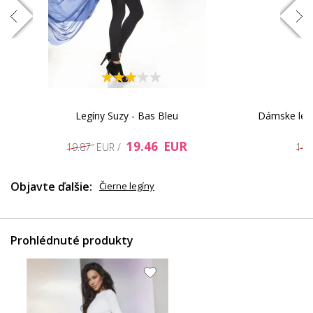
Legíny Suzy - Bas Bleu
Dámske leg
48.92 EUR
35.65 EUR
19.46 EUR
19.87 EUR /
14.
Objavte ďalšie:
Čierne legíny
Prohlédnuté produkty
28.17 EUR
31.49 EUR