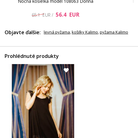
Nočná košieľka model 108063 Donna
Ko
56.4 EUR
65.1 EUR /
Objavte ďalšie:
levná pyžama
,
košilky Kalimo
,
pyžama Kalimo
Prohlédnuté produkty