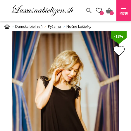
0
0
MENU
Dámska bielizeň
Pyžamá
Nočné košieľky
-13%