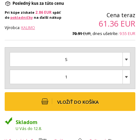
2.86
EUR
Pri kúpe získate
späť
Cena teraz
do
pokladničky
na ďalší nákup
61.36
EUR
Výrobca:
KALIMO
EUR
, dnes ušetríte:
9.55
EUR
70.91
S
1
VLOŽIŤ DO KOŠÍKA
Skladom
U Vás do 12.8.