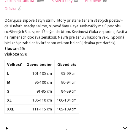
Veľkostná tabuľka
Strážca ceny
Poštovné
Otázka
Očarujúce slipové šaty v strihu, ktorý pristane ženám všetkých postáv -
ďalší návrh značky Kalimo, slipové šaty Gaya. Nohavičky majú podobu
rozšírených šiat s predĺženým chrbtom. Kvetinová čipka v spodnej časti a
na ramenách dodáva ženskosť. Návrh pre ženu v každom veku. Spodná
bielizeň je zabalená v krásnom veľkom balení (ideálna pre darček).
Elastan
5%
Viskóza
95%
Veľkosť
Obvod bedier
Obvod pŕs
L
101-105 cm
95-99 cm
M
96-100 cm
90-94 cm
S
91-95 cm
84-89 cm
XL
106-110 cm
100-104 cm
XXL
111-115 cm
105-109 cm
: