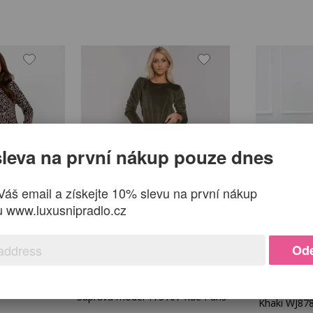
cm, celková dĺžka - 98 cm
Medzinárodná
Veľko
veľkosť
26
S
36
leva na první nákup pouze dnes
27
S
36
Váš email a získejte 10% slevu na první nákup
u www.luxusnipradlo.cz
28
M
38
Ode
29
M
38
1A čierna a
Tepláková s
Súprava model 175107 Rue Paris
Khaki WJ8788