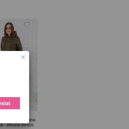
Vonkajšia
Vnútorná
Obvod
Obvod
sť
Výška
dĺžka
dĺžka
pása
bokov
nohy
nohy
160-
72-80
88
86
73.5
168
160-
72-80
90
87
74
168
162-
78-86
92
89
74.5
172
slat
162-
78-86
94
90
75
172
úprava Copacabana
 - Vittoria Ventini
164-