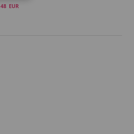
84-90
100
93
75.5
.48 EUR
174
: