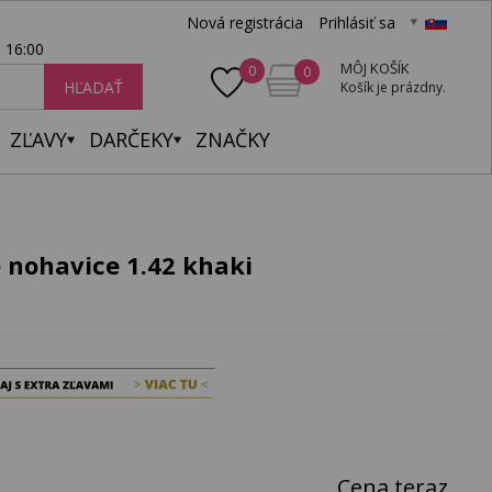
Nová registrácia
Prihlásiť sa
- 16:00
MÔJ KOŠÍK
0
0
HĽADAŤ
Košík je prázdny.
ZĽAVY
DARČEKY
ZNAČKY
 nohavice 1.42 khaki
Cena teraz