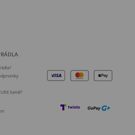
PRÁDLA
rádla?
podprsenky
TUBE kanál?
am