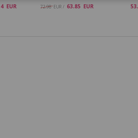
30
L
40
14 EUR
63.85 EUR
53
72.98 EUR /