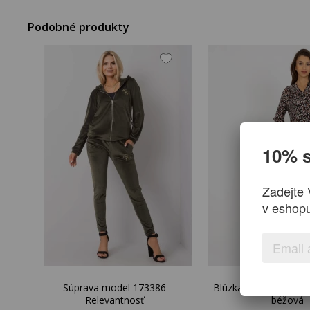
Podobné produkty
10% s
Zadejte 
v eshop
Súprava model 173386
Blúzka D73771M1108
Relevantnosť
béžová