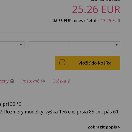
25.26
EUR
EUR
, dnes ušetríte:
13.29
EUR
38.55
1
Vložiť do košíka
 ceny
Poštovné
Otázka
 pri 30 °C
. Rozmery modelky: výška 176 cm, prsia 85 cm, pás 61
rané na plocho: šírka pása - 40 cm, výška pása - 35
Zobraziť popis >