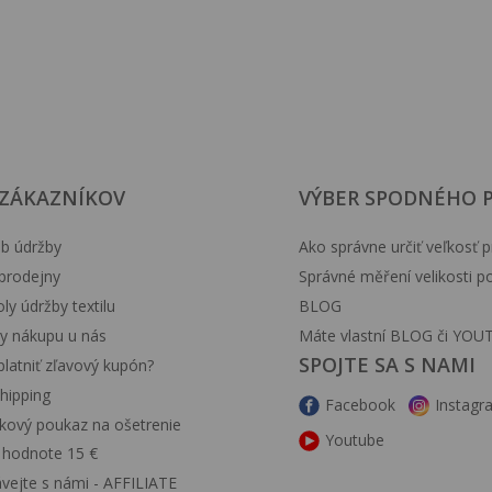
 ZÁKAZNÍKOV
VÝBER SPODNÉHO 
b údržby
Ako správne určiť veľkosť p
prodejny
Správné měření velikosti 
y údržby textilu
BLOG
y nákupu u nás
Máte vlastní BLOG či YOU
SPOJTE SA S NAMI
latniť zľavový kupón?
hipping
Facebook
Instagr
kový poukaz na ošetrenie
Youtube
v hodnote 15 €
ávejte s námi - AFFILIATE