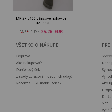
MR SP 5166 džínsové nohavice
1.42 khaki
25.26 EUR
38.55 EUR /
VŠETKO O NÁKUPE
PRE
Doprava
Spôso
Ako nakupovať?
Naše 
Darčekový šek
Symbol
Zásady zpracování osobních údajů
Výhod
Recenzia Luxusnabielizen.sk
Ako up
Drops
Darče
pleti 
Vyděl