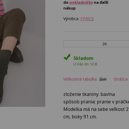
do
pokladničky
na ďalší
nákup
Výrobca:
FPRICE
26
Skladom
U Vás do 12.8.
Veľkostná tabuľka
Strážca
zloženie tkaniny: bavlna
spôsob prania: pranie v práčke
Modelka má na sebe veľkosť 27
cm, boky 91 cm.
Rozmery nohavíc veľkosti 27 me