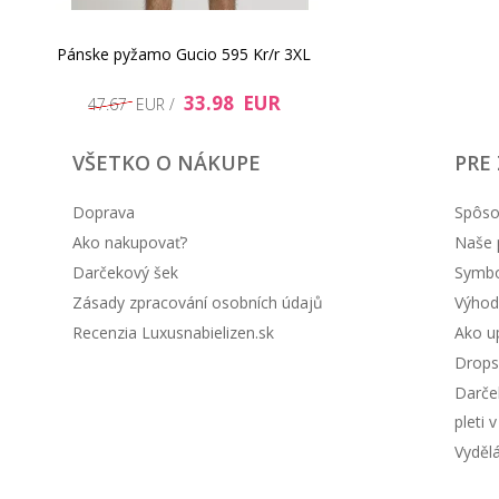
Pánske pyžamo Gucio 595 Kr/r 3XL
33.98 EUR
47.67 EUR /
VŠETKO O NÁKUPE
PRE
Doprava
Spôso
Ako nakupovať?
Naše 
Darčekový šek
Symbol
Zásady zpracování osobních údajů
Výhod
Recenzia Luxusnabielizen.sk
Ako up
Drops
Darče
pleti 
Vyděl