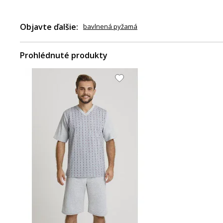
Objavte ďalšie:
bavlnená pyžamá
Prohlédnuté produkty