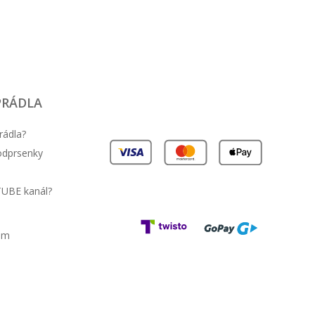
PRÁDLA
rádla?
podprsenky
TUBE kanál?
am