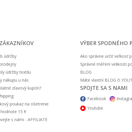
 ZÁKAZNÍKOV
VÝBER SPODNÉHO 
b údržby
Ako správne určiť veľkosť p
prodejny
Správné měření velikosti 
y údržby textilu
BLOG
y nákupu u nás
Máte vlastní BLOG či YOU
SPOJTE SA S NAMI
latniť zľavový kupón?
hipping
Facebook
Instagr
kový poukaz na ošetrenie
Youtube
v hodnote 15 €
ávejte s námi - AFFILIATE