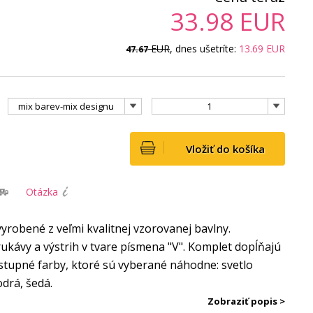
33.98
EUR
EUR
, dnes ušetríte:
13.69
EUR
47.67
mix barev-mix designu
1
Vložiť do košíka
Otázka
yrobené z veľmi kvalitnej vzorovanej bavlny.
kávy a výstrih v tvare písmena "V". Komplet dopĺňajú
stupné farby, ktoré sú vyberané náhodne: svetlo
drá, šedá.
Zobraziť popis >