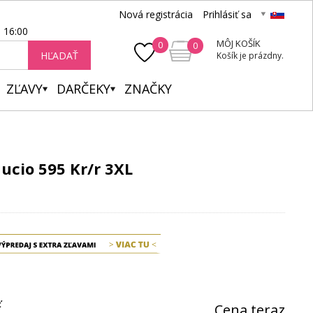
Nová registrácia
Prihlásiť sa
- 16:00
MÔJ KOŠÍK
0
0
HĽADAŤ
Košík je prázdny.
ZĽAVY
DARČEKY
ZNAČKY
cio 595 Kr/r 3XL
ť
Cena teraz