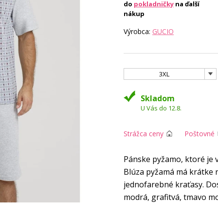
do
pokladničky
na ďalší
nákup
Výrobca:
GUCIO
3XL
Skladom
U Vás do 12.8.
Strážca ceny
Poštovné
Pánske pyžamo, ktoré je v
Blúza pyžamá má krátke ru
jednofarebné kraťasy. Do
modrá, grafitvá, tmavo mo