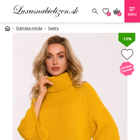
0
0
MENU
Dámska móda
Svetry
-13%