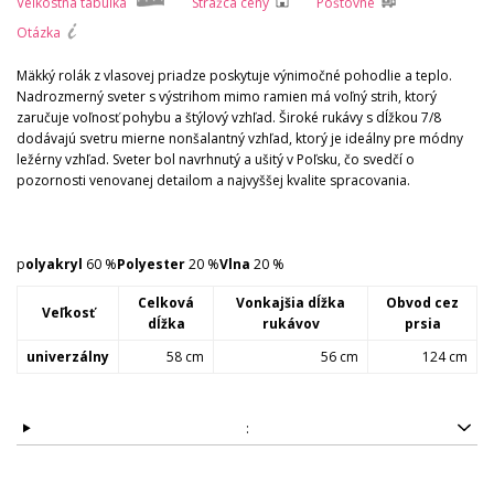
Veľkostná tabuľka
Strážca ceny
Poštovné
Otázka
Mäkký rolák z vlasovej priadze poskytuje výnimočné pohodlie a teplo.
Nadrozmerný sveter s výstrihom mimo ramien má voľný strih, ktorý
zaručuje voľnosť pohybu a štýlový vzhľad. Široké rukávy s dĺžkou 7/8
dodávajú svetru mierne nonšalantný vzhľad, ktorý je ideálny pre módny
ležérny vzhľad. Sveter bol navrhnutý a ušitý v Poľsku, čo svedčí o
pozornosti venovanej detailom a najvyššej kvalite spracovania.
p
olyakryl
60 %
Polyester
20 %
Vlna
20 %
Celková
Vonkajšia dĺžka
Obvod cez
Veľkosť
dĺžka
rukávov
prsia
univerzálny
58 cm
56 cm
124 cm
: