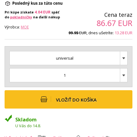
4.04
EUR
Pri kúpe získate
späť
Cena teraz
do
pokladničky
na ďalší nákup
86.67
EUR
Výrobca:
MOE
EUR
, dnes ušetríte:
13.28
EUR
99.95
universal
1
VLOŽIŤ DO KOŠÍKA
Skladom
U Vás do 14.8.