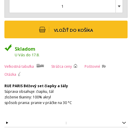
1
VLOŽIŤ DO KOŠÍKA
Skladom
U Vás do 17.8.
Veľkostná tabuľka
Strážca ceny
Poštovné
Otázka
RUE PARIS Béžový set čiapky a šály
Súprava obsahuje: čiapku, šál
zloženie tkaniny: 100% akryl
spôsob prania: pranie v práčke na 30 °C
: