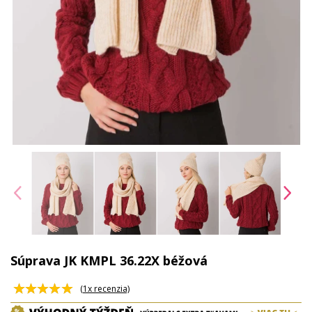
Súprava JK KMPL 36.22X béžová
(
1
x recenzia)