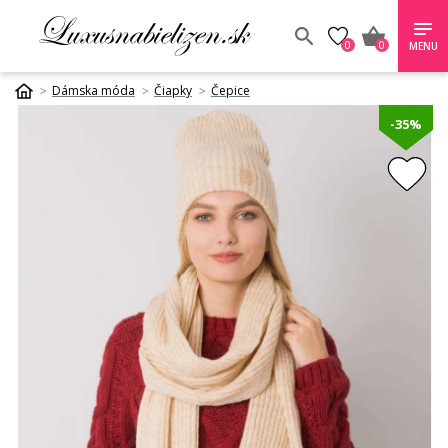
0
0
MENU
Dámska móda
Čiapky
Čepice
-35%