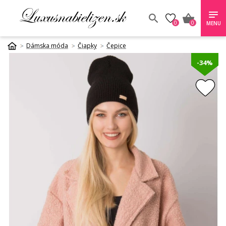
0
0
MENU
Dámska móda
Čiapky
Čepice
-34%