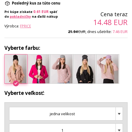
0.61
EUR
Pri kúpe získate
späť
Cena teraz
do
pokladničky
na ďalší nákup
14.48
EUR
Výrobca:
FPRICE
EUR
, dnes ušetríte:
7.46
EUR
21.94
Vyberte farbu:
Vyberte veľkosť:
jedna velikost
1