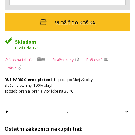
VLOŽIŤ DO KOŠÍKA
Skladom
U Vás do 12.8.
Veľkostná tabuľka
Strážca ceny
Poštovné
Otázka
RUE PARIS Čierna pletená č
epicia poľskej výroby
zloženie tkaniny: 100% akryl
spôsob prania: pranie v práčke na 30 °C
:
Ostatní zákazníci nakúpili tiež