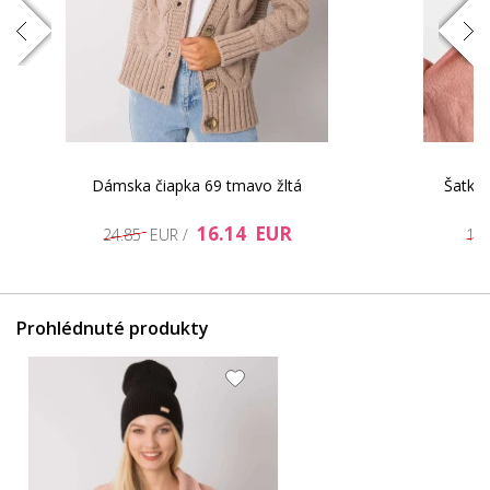
14.48 EUR
14.48 EUR
Dámska čiapka 69 tmavo žltá
Šatka 
16.14 EUR
24.85 EUR /
11
Prohlédnuté produkty