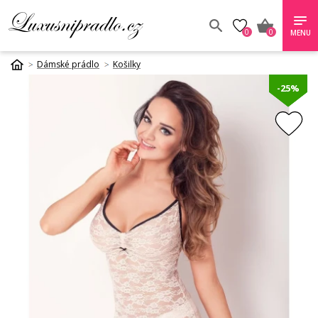
0
0
MENU
Dámské prádlo
Košilky
-25%