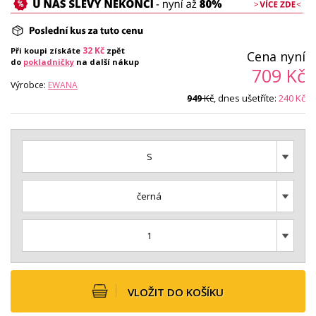
32
Kč
Při koupi získáte
zpět
Cena nyní
do
pokladničky
na další nákup
709
Kč
Výrobce:
EWANA
Kč
, dnes ušetříte:
240
Kč
949
S
černá
1
VLOŽIT DO KOŠÍKU