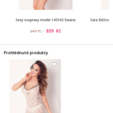
Sexy soupravy model 145543 Ewana
Sara Béžová 
839 Kč
949 Kč /
Prohlédnuté produkty