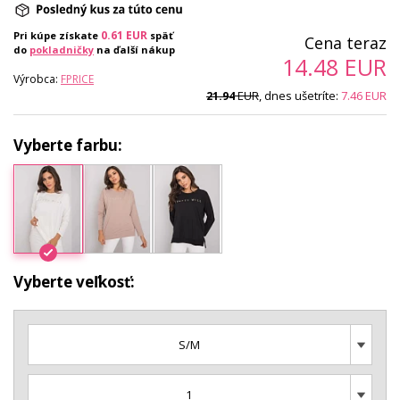
0.61
EUR
Pri kúpe získate
späť
Cena teraz
do
pokladničky
na ďalší nákup
14.48
EUR
Výrobca:
FPRICE
EUR
, dnes ušetríte:
7.46
EUR
21.94
Vyberte farbu:
Vyberte veľkosť:
S/M
1