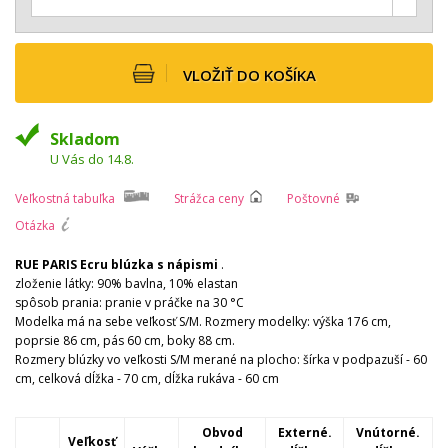
VLOŽIŤ DO KOŠÍKA
Skladom
U Vás do 14.8.
Veľkostná tabuľka
Strážca ceny
Poštovné
Otázka
RUE PARIS Ecru blúzka s nápismi
.
zloženie látky: 90% bavlna, 10% elastan
spôsob prania: pranie v práčke na 30 °C
Modelka má na sebe veľkosť S/M. Rozmery modelky: výška 176 cm,
poprsie 86 cm, pás 60 cm, boky 88 cm.
Rozmery blúzky vo veľkosti S/M merané na plocho: šírka v podpazuší - 60
cm, celková dĺžka - 70 cm, dĺžka rukáva - 60 cm
Obvod
Externé.
Vnútorné.
Veľkosť