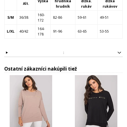
Výška
hrudníka
dĺžka.
dĺžka
Alt.
hrudník
rukáv
rukávov
160-
S/M
36/38
82-86
59-61
49-51
172
164-
L/XL
40/42
91-96
63-65
53-55
178
:
Ostatní zákazníci nakúpili tiež