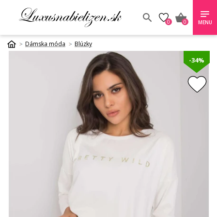
0
0
MENU
Dámska móda
Blúzky
-34%