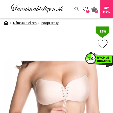
0
0
MENU
Dámska bielizeň
Podprsenky
-13%