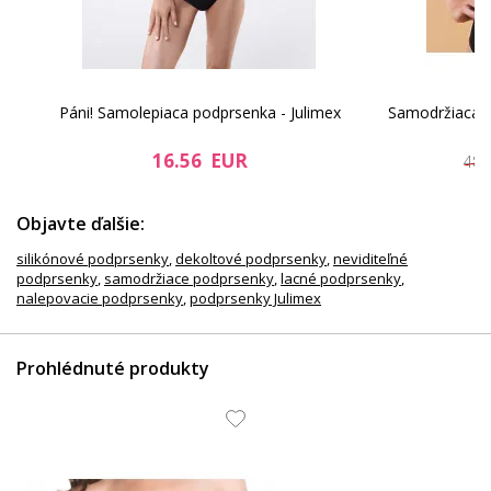
Páni! Samolepiaca podprsenka - Julimex
Samodržiaca 
73.39 EUR
67.59 EUR
16.56 EUR
48.
Objavte ďalšie:
silikónové podprsenky
,
dekoltové podprsenky
,
neviditeľné
podprsenky
,
samodržiace podprsenky
,
lacné podprsenky
,
nalepovacie podprsenky
,
podprsenky Julimex
Prohlédnuté produkty
26.51 EUR
41.45 EUR