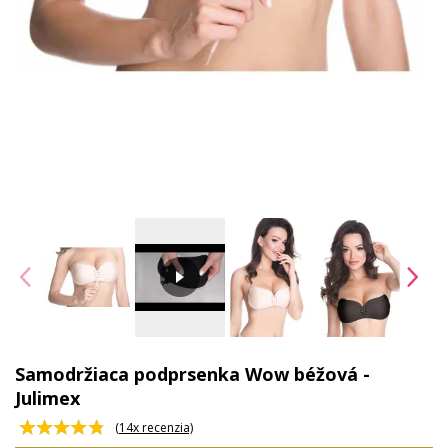
Samodržiaca podprsenka Wow béžová -
Julimex
(
14
x recenzia)