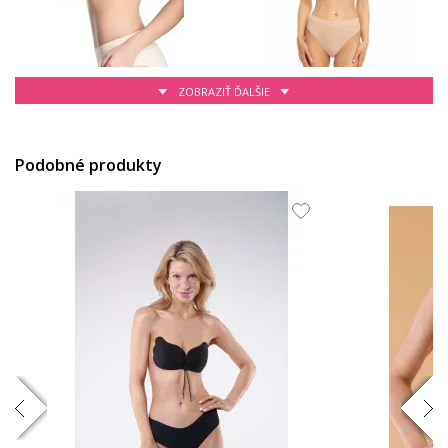
ZOBRAZIŤ ĎALŠIE
15.72 EUR
11.99 EUR
Podobné produkty
11.99 EUR
58.88 EUR