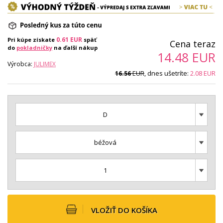
0.61
EUR
Pri kúpe získate
späť
Cena teraz
do
pokladničky
na ďalší nákup
14.48
EUR
Výrobca:
JULIMEX
EUR
, dnes ušetríte:
2.08
EUR
16.56
D
béžová
1
VLOŽIŤ DO KOŠÍKA