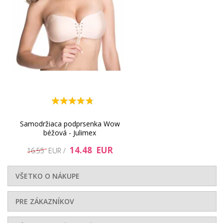
28.17 EUR
22.36 EUR
Samodržiaca podprsenka Wow
béžová - Julimex
14.48 EUR
16.55 EUR /
VŠETKO O NÁKUPE
34.81 EUR
41.03 EUR
PRE ZÁKAZNÍKOV