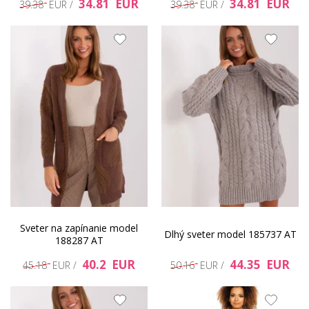
34.81 EUR
34.81 EUR
39.38 EUR /
39.38 EUR /
Sveter na zapínanie model
Dlhý sveter model 185737 AT
188287 AT
40.2 EUR
44.35 EUR
45.18 EUR /
50.16 EUR /