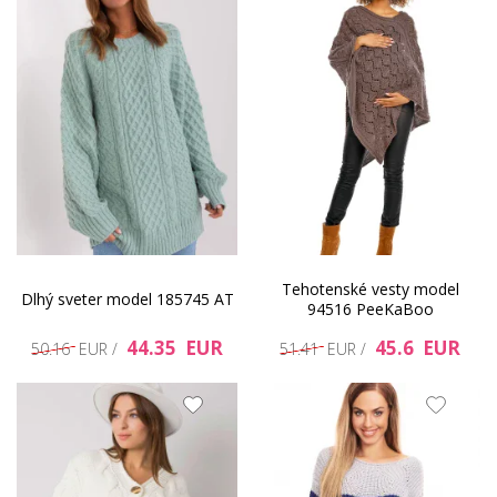
Tehotenské vesty model
Dlhý sveter model 185745 AT
94516 PeeKaBoo
44.35 EUR
45.6 EUR
50.16 EUR /
51.41 EUR /