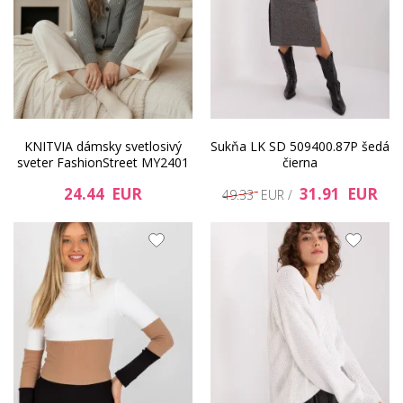
KNITVIA dámsky svetlosivý
Sukňa LK SD 509400.87P šedá
sveter FashionStreet MY2401
čierna
24.44 EUR
31.91 EUR
49.33 EUR /