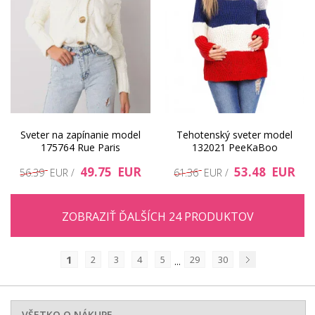
Sveter na zapínanie model
Tehotenský sveter model
175764 Rue Paris
132021 PeeKaBoo
49.75 EUR
53.48 EUR
56.39 EUR /
61.36 EUR /
ZOBRAZIŤ ĎALŠÍCH 24 PRODUKTOV
1
2
3
4
5
29
30
...
Nasledujúci
VŠETKO O NÁKUPE