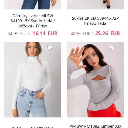
Dámsky sveter MI SW
Sukňa LK SD 509445.72P
64109.15X Svetlo šedá /
tmavo šedá
béžová - FPrise
16.14 EUR
25.26 EUR
31.91 EUR /
38.55 EUR /
PM SW PM1082 jumper.03X