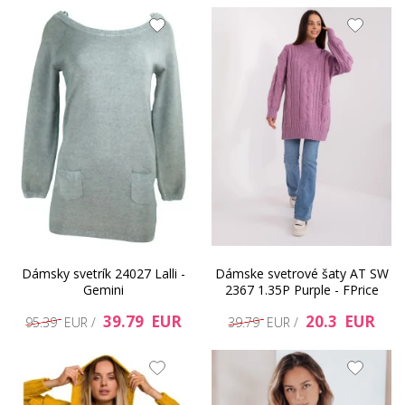
Dámsky svetrík 24027 Lalli -
Dámske svetrové šaty AT SW
Gemini
2367 1.35P Purple - FPrice
39.79 EUR
20.3 EUR
95.39 EUR /
39.79 EUR /