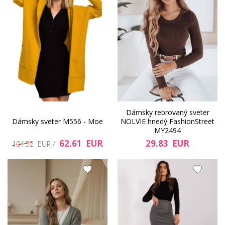
Dámsky rebrovaný sveter
Dámsky sveter M556 - Moe
NOLVIE hnedý FashionStreet
MY2494
62.61 EUR
29.83 EUR
104.52 EUR /