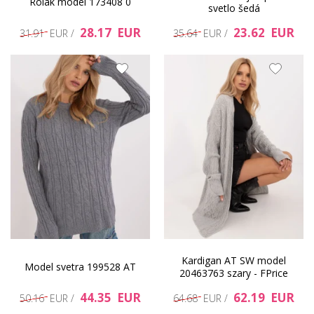
Rolák model 173408 0
svetlo šedá
28.17 EUR
23.62 EUR
31.91 EUR /
35.64 EUR /
Kardigan AT SW model
Model svetra 199528 AT
20463763 szary - FPrice
44.35 EUR
62.19 EUR
50.16 EUR /
64.68 EUR /