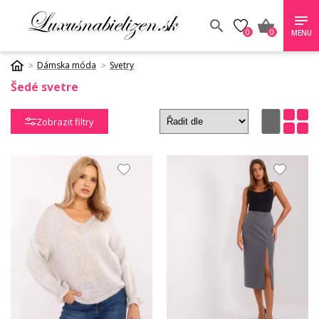
0
0
MENU
Dámska móda
Svetry
Šedé svetre
Zobrazit filtry