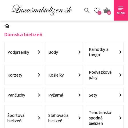
0
0
MENU
Dámska bielizeň
Kalhotky a
Podprsenky
Body
tanga
Podväzkové
Korzety
Košieľky
pásy
Pančuchy
Pyžamá
Sety
Tehotenská
Športová
Sťahovacia
spodná
bielizeň
bielizeň
bielizeň