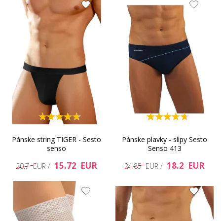
Pánske string TIGER - Sesto
Pánske plavky - slipy Sesto
senso
Senso 413
15.72 EUR
18.2 EUR
20.7 EUR /
24.85 EUR /