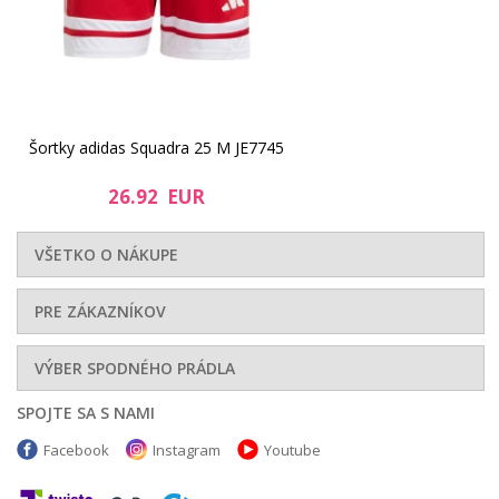
26.92 EUR
27.76 EUR
Šortky adidas Squadra 25 M JE7745
26.92 EUR
VŠETKO O NÁKUPE
PRE ZÁKAZNÍKOV
VÝBER SPODNÉHO PRÁDLA
35.23 EUR
27.76 EUR
SPOJTE SA S NAMI
Facebook
Instagram
Youtube