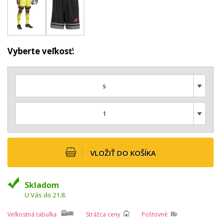
Vyberte veľkosť:
s
1
VLOŽIŤ DO KOŠÍKA
Skladom
U Vás do 21.8.
Veľkostná tabuľka
Strážca ceny
Poštovné