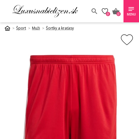
0
0
MENU
Šport
Muži
Šortky a kraťasy