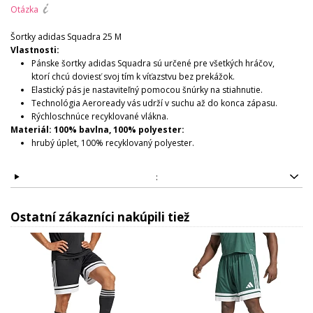
Otázka
Šortky adidas Squadra 25 M
Vlastnosti:
Pánske šortky adidas Squadra sú určené pre všetkých hráčov,
ktorí chcú doviesť svoj tím k víťazstvu bez prekážok.
Elastický pás je nastaviteľný pomocou šnúrky na stiahnutie.
Technológia Aeroready vás udrží v suchu až do konca zápasu.
Rýchloschnúce recyklované vlákna.
Materiál: 100% bavlna, 100% polyester:
hrubý úplet, 100% recyklovaný polyester.
:
Ostatní zákazníci nakúpili tiež