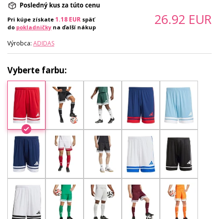
26.92
EUR
1.18
EUR
Pri kúpe získate
späť
do
pokladničky
na ďalší nákup
Výrobca:
ADIDAS
Vyberte farbu: