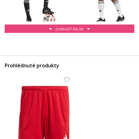
ZOBRAZIŤ ĎALŠIE
27.76 EUR
30.66 EUR
Prohlédnuté produkty
26.92 EUR
26.92 EUR