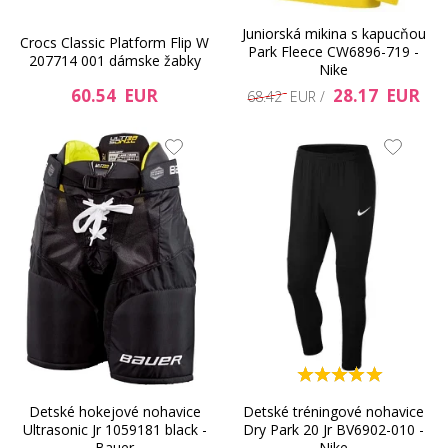
Juniorská mikina s kapucňou
Crocs Classic Platform Flip W
Park Fleece CW6896-719 -
207714 001 dámske žabky
Nike
60.54 EUR
28.17 EUR
68.42 EUR /
Detské hokejové nohavice
Detské tréningové nohavice
Ultrasonic Jr 1059181 black -
Dry Park 20 Jr BV6902-010 -
Bauer
Nike