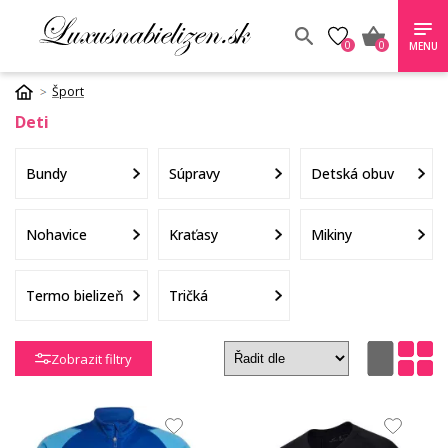
0
0
MENU
Šport
Deti
Bundy
Súpravy
Detská obuv
Nohavice
Kraťasy
Mikiny
Termo bielizeň
Tričká
Zobrazit filtry