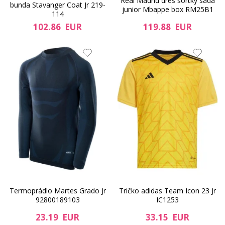
Real Madrid dres šortky sada
bunda Stavanger Coat Jr 219-
junior Mbappe box RM25B1
114
102.86 EUR
119.88 EUR
Termoprádlo Martes Grado Jr
Tričko adidas Team Icon 23 Jr
92800189103
IC1253
23.19 EUR
33.15 EUR