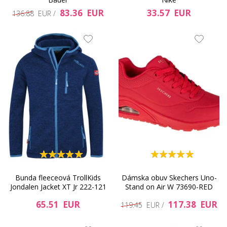
83.36 EUR
33.57 EUR
136.88 EUR /
Bunda fleeceová TrollKids
Dámska obuv Skechers Uno-
Jondalen Jacket XT Jr 222-121
Stand on Air W 73690-RED
65.51 EUR
117.38 EUR
119.45 EUR /