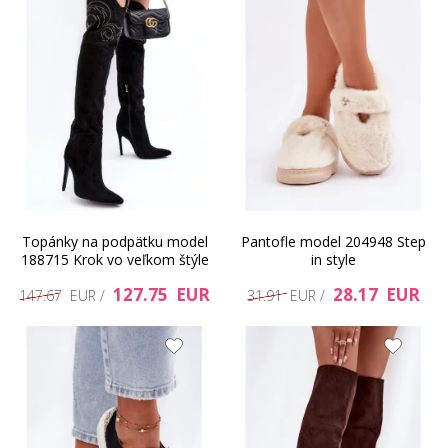
Topánky na podpätku model
Pantofle model 204948 Step
188715 Krok vo veľkom štýle
in style
127.75 EUR
28.17 EUR
147.67 EUR /
31.91 EUR /