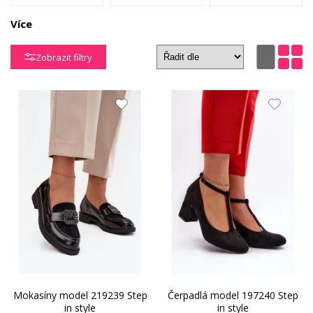
Více
Župany
Doplnky
Detské prádlo
Zobrazit filtry
XXL -
nadmerné
veľkosti
Mokasíny model 219239 Step
Čerpadlá model 197240 Step
in style
in style