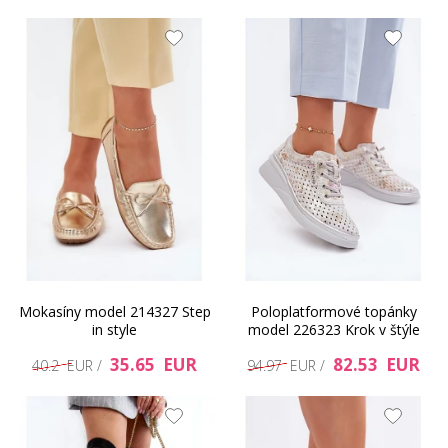
Mokasíny model 214327 Step
Poloplatformové topánky
in style
model 226323 Krok v štýle
35.65 EUR
82.53 EUR
40.2 EUR /
94.97 EUR /