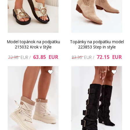
Model topánok na podpätku
Topánky na podpätku model
215032 Krok v štýle
223853 Step in style
63.85 EUR
72.15 EUR
72.98 EUR /
83.36 EUR /