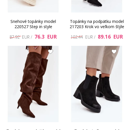
Snehové topánky model
Topánky na podpätku model
220527 Step in style
217203 Krok vo veľkom štýle
76.3 EUR
89.16 EUR
87.92 EUR /
102.44 EUR /