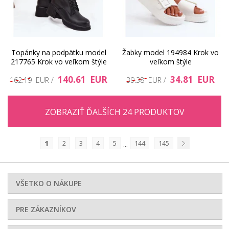
Topánky na podpätku model
Žabky model 194984 Krok vo
217765 Krok vo veľkom štýle
veľkom štýle
140.61 EUR
34.81 EUR
162.19 EUR /
39.38 EUR /
ZOBRAZIŤ ĎALŠÍCH 24 PRODUKTOV
1
2
3
4
5
144
145
...
Nasledujúci
VŠETKO O NÁKUPE
PRE ZÁKAZNÍKOV