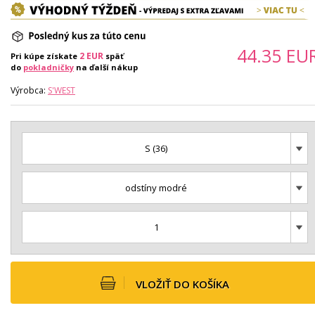
44.35
EU
2
EUR
Pri kúpe získate
späť
do
pokladničky
na ďalší nákup
Výrobca:
S'WEST
S (36)
odstíny modré
1
VLOŽIŤ DO KOŠÍKA