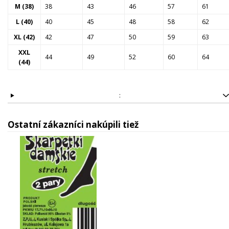
M (38)
38
43
46
57
61
L (40)
40
45
48
58
62
XL (42)
42
47
50
59
63
XXL
44
49
52
60
64
(44)
:
Ostatní zákazníci nakúpili tiež