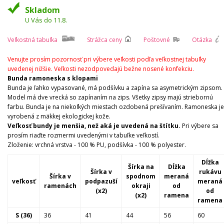
Skladom
U Vás do 11.8.
Veľkostná tabuľka
Strážca ceny
Poštovné
Otázka
Venujte prosím pozornosť pri výbere veľkosti podľa veľkostnej tabuľky
uvedenej nižšie. Veľkosti nezodpovedajú bežne nosené konfekciu.
Bunda ramoneska s klopami
Bunda je ľahko vypasované, má podšívku a zapína sa asymetrickým zipsom.
Model má dve vrecká so zapínaním na zips. Všetky zipsy majú striebornú
farbu. Bunda je na niekoľkých miestach ozdobená prešívaním. Ramoneska je
vyrobená z mäkkej ekologickej kože.
Veľkosť bundy je menšia, než aká je uvedená na štítku.
Pri výbere sa
prosím riaďte rozmermi uvedenými v tabuľke veľkostí.
Zloženie: vrchná vrstva - 100 % PU, podšívka - 100 % polyester.
Dĺžka
Šírka na
Dĺžka
Šírka v
rukávu
Šírka v
spodnom
meraná
veľkosť
podpazuší
meraná
ramenách
okraji
od
(x2)
od
(x2)
ramena
ramena
S (36)
36
41
44
56
60