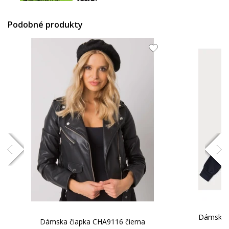
0.79 EUR
Podobné produkty
Dámska h
Dámska čiapka CHA9116 čierna