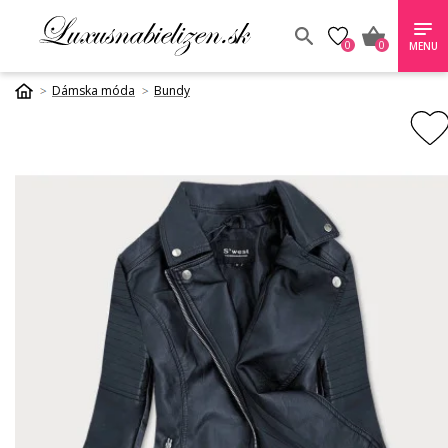
0
0
MENU
Dámska móda
Bundy