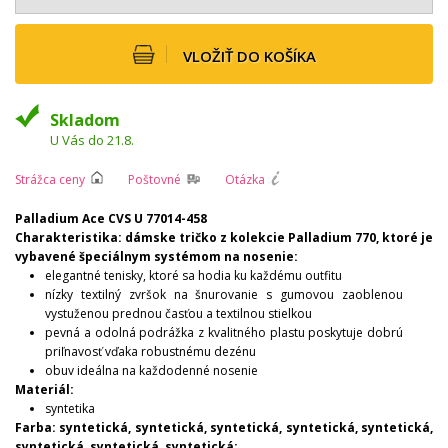
VLOŽIŤ DO KOŠÍKA
Skladom
U Vás do 21.8.
Strážca ceny
Poštovné
Otázka
Palladium Ace CVS U 77014-458
Charakteristika: dámske tričko z kolekcie Palladium 770, ktoré je
vybavené špeciálnym systémom na nosenie:
elegantné tenisky, ktoré sa hodia ku každému outfitu
nízky textilný zvršok na šnurovanie s gumovou zaoblenou
vystuženou prednou časťou a textilnou stielkou
pevná a odolná podrážka z kvalitného plastu poskytuje dobrú
priľnavosť vďaka robustnému dezénu
obuv ideálna na každodenné nosenie
Materiál:
syntetika
Farba: syntetická, syntetická, syntetická, syntetická, syntetická,
syntetická, syntetická, syntetická: