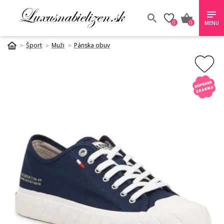
0
0
MENU
Šport
Muži
Pánska obuv