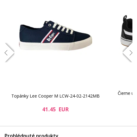
Čierne un
Topánky Lee Cooper M LCW-24-02-2142MB
V
41.45 EUR
Prohlédnuté produkty