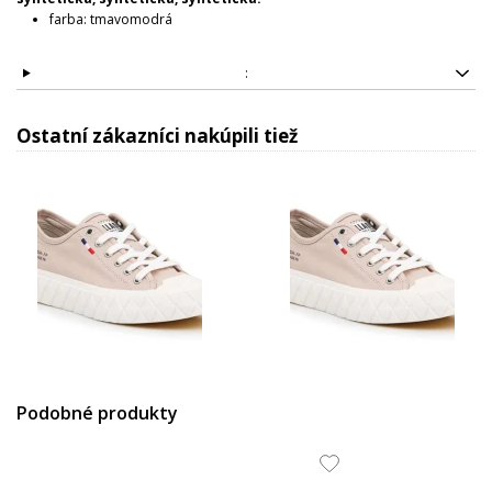
farba: tmavomodrá
:
Ostatní zákazníci nakúpili tiež
135.63 EUR
135.63 EUR
Podobné produkty