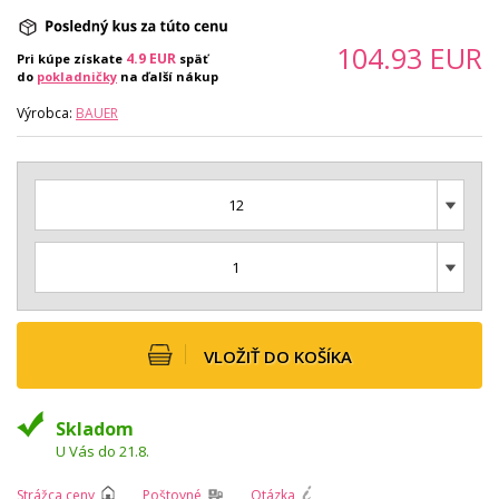
104.93
EUR
4.9
EUR
Pri kúpe získate
späť
do
pokladničky
na ďalší nákup
Výrobca:
BAUER
12
1
VLOŽIŤ DO KOŠÍKA
Skladom
U Vás do 21.8.
Strážca ceny
Poštovné
Otázka