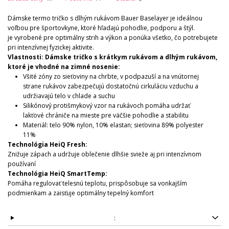
Dámske termo tričko s dlhým rukávom Bauer Baselayer je ideálnou
voľbou pre športovkyne, ktoré hľadajú pohodlie, podporu a štýl.
je vyrobené pre optimálny strih a výkon a ponúka všetko, čo potrebujete
pri intenzívnej fyzickej aktivite.
Vlastnosti: Dámske tričko s krátkym rukávom a dlhým rukávom,
ktoré je vhodné na zimné nosenie:
Všité zóny zo sieťoviny na chrbte, v podpazuší a na vnútornej
strane rukávov zabezpečujú dostatočnú cirkuláciu vzduchu a
udržiavajú telo v chlade a suchu
Silikónový protišmykový vzor na rukávoch pomáha udržať
lakťové chrániče na mieste pre väčšie pohodlie a stabilitu
Materiál: telo 90% nylon, 10% elastan; sieťovina 89% polyester
11%
Technológia HeiQ Fresh:
Znižuje zápach a udržuje oblečenie dlhšie svieže aj pri intenzívnom
používaní
Technológia HeiQ SmartTemp:
Pomáha regulovať telesnú teplotu, prispôsobuje sa vonkajším
podmienkam a zaisťuje optimálny tepelný komfort
: