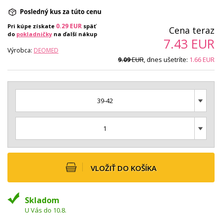
0.29
EUR
Pri kúpe získate
späť
Cena teraz
do
pokladničky
na ďalší nákup
7.43
EUR
Výrobca:
DEOMED
EUR
, dnes ušetríte:
1.66
EUR
9.09
39-42
1
VLOŽIŤ DO KOŠÍKA
Skladom
U Vás do 10.8.