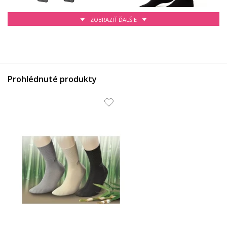
ZOBRAZIŤ ĎALŠIE
7.84 EUR
6.17 EUR
Prohlédnuté produkty
19.04 EUR
7.43 EUR